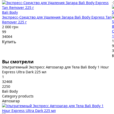
-
Bali Body
Экспресс-Средство для Удаления Загара Bali Body Express Tan
Remover 225 г
B
2 000 грн
С
99
1
34064
1
Купить
9
3
Вы смотрели
Ультратемный Экспресс Автозагар для Тела Bali Body 1 Hour
Express Ultra Dark 225 мл
1
32468
2250
Bali Body
Category products
Автозагар