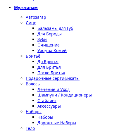
Мужчинам
Автозагар
Лицо
Бальзамы для Губ
Для Бороды
Зубы
Очищение
Уход за Кожей
Бритьё
До Бритья
Для Бритья
После Бритья
Подарочные сертификаты
Волосы
Лечение и Уход
Шампуни / Кондиционеры
Стайлинг
Аксессуары
Наборы
Наборы
Дорожные Наборы
Тело