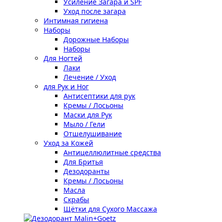
Усиление Загара и SPF
Уход после загара
Интимная гигиена
Наборы
Дорожные Наборы
Наборы
Для Ногтей
Лаки
Лечение / Уход
для Рук и Ног
Антисептики для рук
Кремы / Лосьоны
Маски для Рук
Мыло / Гели
Отшелушивание
Уход за Кожей
Антицеллюлитные средства
Для Бритья
Дезодоранты
Кремы / Лосьоны
Масла
Скрабы
Щётки для Сухого Массажа