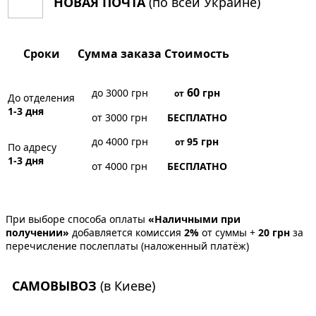
НОВАЯ ПОЧТА
(по всей Украине)
Сроки
Сумма заказа
Стоимость
60
до 3000 грн
грн
от
До отделения
1-3 дня
от 3000 грн
БЕСПЛАТНО
до 4000 грн
95
грн
от
По адресу
1-3 дня
от 4000 грн
БЕСПЛАТНО
При выборе способа оплаты
«Наличными при
получении»
добавляется комиссия
2%
от суммы +
20 грн
за
перечисление послеплаты (наложенный платёж)
САМОВЫВОЗ
(в Киеве)