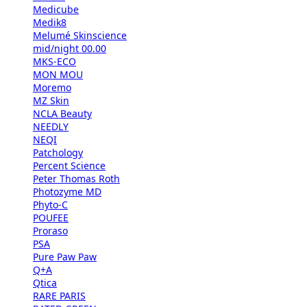
Medicube
Medik8
Melumé Skinscience
mid/night 00.00
MKS-ECO
MON MOU
Moremo
MZ Skin
NCLA Beauty
NEEDLY
NEQI
Patchology
Percent Science
Peter Thomas Roth
Photozyme MD
Phyto-C
POUFEE
Proraso
PSA
Pure Paw Paw
Q+A
Qtica
RARE PARIS