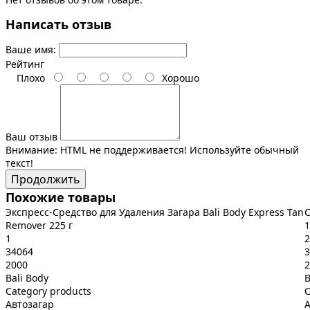
Написать отзыв
Ваше имя:
Рейтинг
Плохо
Хорошо
Ваш отзыв
Внимание:
HTML не поддерживается! Используйте обычный
текст!
Продолжить
Похожие товары
Экспресс-Средство для Удаления Загара Bali Body Express Tan
С
Remover 225 г
1
1
2
34064
3
2000
2
Bali Body
B
Category products
C
Автозагар
А