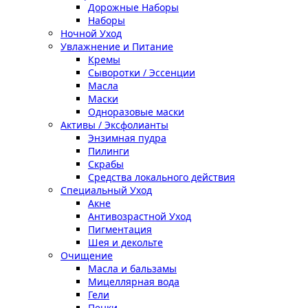
Дорожные Наборы
Наборы
Ночной Уход
Увлажнение и Питание
Кремы
Сыворотки / Эссенции
Масла
Маски
Одноразовые маски
Активы / Эксфолианты
Энзимная пудра
Пилинги
Скрабы
Средства локального действия
Специальный Уход
Акне
Антивозрастной Уход
Пигментация
Шея и декольте
Очищение
Масла и бальзамы
Мицеллярная вода
Гели
Пенки