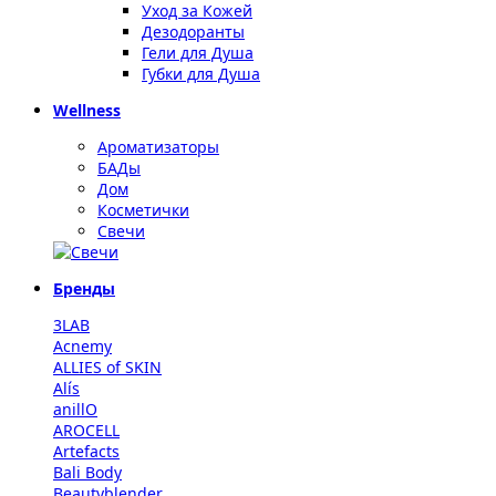
Уход за Кожей
Дезодоранты
Гели для Душа
Губки для Душа
Wellness
Ароматизаторы
БАДы
Дом
Косметички
Свечи
Бренды
3LAB
Acnemy
ALLIES of SKIN
Alís
anillO
AROCELL
Artefacts
Bali Body
Beautyblender