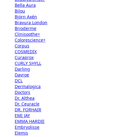
Bella Aura
Bilou
Björn Axén
Bravura London
Brioderme
Clinisoothe+
Colorescience+
Corpus
COSMEDIX
Curaprox
CURLY SHYLL
Darling
Davroe
DCL
Dermalogica
Doctors
Dr. Althea
Dr. Ceuracle
DR. FORHAIR
EMI JAY
EMMA HARDIE
Embryolisse
Elemis