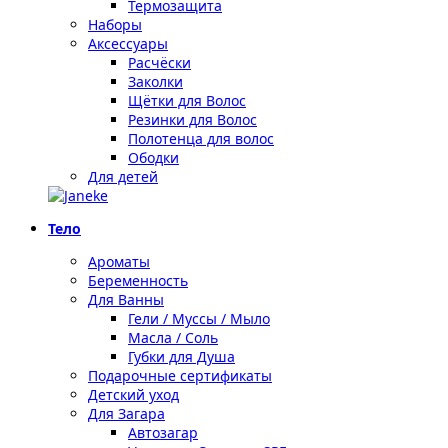
Термозащита
Наборы
Аксессуары
Расчёски
Заколки
Щётки для Волос
Резинки для Волос
Полотенца для волос
Ободки
Для детей
Тело
Ароматы
Беременность
Для Ванны
Гели / Муссы / Мыло
Масла / Соль
Губки для Душа
Подарочные сертификаты
Детский уход
Для Загара
Автозагар