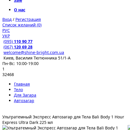
Sale
О нас
Вход
/
Регистрация
Список желаний (0)
РУС
УКР
(095)
110 90 77
(067)
120 69 28
welcome@shine-bright.com.ua
Киев, Василия Тютюнника 51/1-А
Пн-Вс: 10:00-19:00
1
32468
Главная
Тело
Для Загара
Автозагар
Ультратемный Экспресс Автозагар для Тела Bali Body 1 Hour
Express Ultra Dark 225 мл