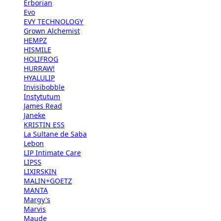
Erborian
Evo
EVY TECHNOLOGY
Grown Alchemist
HEMPZ
HISMILE
HOLIFROG
HURRAW!
HYALULIP
Invisibobble
Instytutum
James Read
Janeke
KRISTIN ESS
La Sultane de Saba
Lebon
LIP Intimate Care
LIPSS
LIXIRSKIN
MALIN+GOETZ
MANTA
Margy's
Marvis
Maude