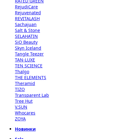
RATED GREEN
RejudiCare
Rejuvenated
REVITALASH
Sachajuan
Salt & Stone
SELAHATIN
SiO Beauty
Skyn Iceland
Tangle Teezer
TAN-LUXE
TEN SCIENCE
Thalgo
THE ELEMENTS
Theramid
TIZO
Transparent Lab
Tree Hut
V.SUN
Whocares
ZOYA
Новинки