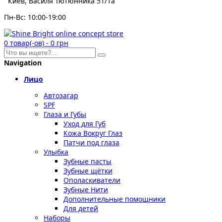
Киев, Василя Тютюнника 51/1а
Пн-Вс: 10:00-19:00
0
товар(-ов)
-
0 грн
Navigation
Лицо
Автозагар
SPF
Глаза и Губы
Уход для Губ
Кожа Вокруг Глаз
Патчи под глаза
Улыбка
Зубные пасты
Зубные щётки
Ополаскиватели
Зубные Нити
Дополнительные помощники
Для детей
Наборы