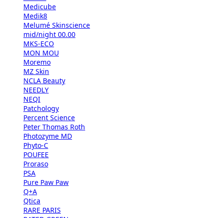
Medicube
Medik8
Melumé Skinscience
mid/night 00.00
MKS-ECO
MON MOU
Moremo
MZ Skin
NCLA Beauty
NEEDLY
NEQI
Patchology
Percent Science
Peter Thomas Roth
Photozyme MD
Phyto-C
POUFEE
Proraso
PSA
Pure Paw Paw
Q+A
Qtica
RARE PARIS