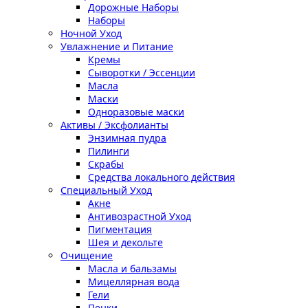
Дорожные Наборы
Наборы
Ночной Уход
Увлажнение и Питание
Кремы
Сыворотки / Эссенции
Масла
Маски
Одноразовые маски
Активы / Эксфолианты
Энзимная пудра
Пилинги
Скрабы
Средства локального действия
Специальный Уход
Акне
Антивозрастной Уход
Пигментация
Шея и декольте
Очищение
Масла и бальзамы
Мицеллярная вода
Гели
Пенки