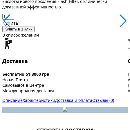
кислоты нового поколения Flash Filler, с клинически
доказанной эффективностью.
Купить
Купить в 1 клик
В список желаний
Доставка
Бесплатно от 3000 грн
Новая Почта
V
Самовывоз в Центре
Международная доставка
A
Описание
Характеристики
Доставка и оплата
Отзывы (0)