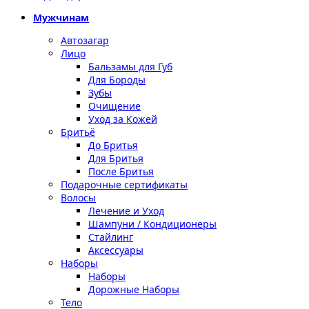
Мужчинам
Автозагар
Лицо
Бальзамы для Губ
Для Бороды
Зубы
Очищение
Уход за Кожей
Бритьё
До Бритья
Для Бритья
После Бритья
Подарочные сертификаты
Волосы
Лечение и Уход
Шампуни / Кондиционеры
Стайлинг
Аксессуары
Наборы
Наборы
Дорожные Наборы
Тело