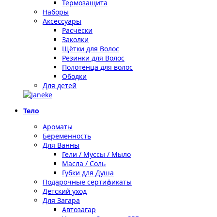
Термозащита
Наборы
Аксессуары
Расчёски
Заколки
Щётки для Волос
Резинки для Волос
Полотенца для волос
Ободки
Для детей
Тело
Ароматы
Беременность
Для Ванны
Гели / Муссы / Мыло
Масла / Соль
Губки для Душа
Подарочные сертификаты
Детский уход
Для Загара
Автозагар