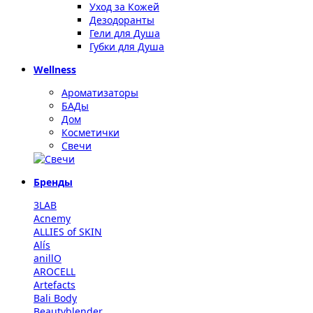
Уход за Кожей
Дезодоранты
Гели для Душа
Губки для Душа
Wellness
Ароматизаторы
БАДы
Дом
Косметички
Свечи
Бренды
3LAB
Acnemy
ALLIES of SKIN
Alís
anillO
AROCELL
Artefacts
Bali Body
Beautyblender