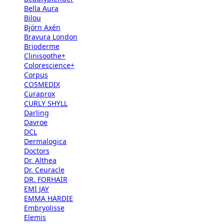
Bella Aura
Bilou
Björn Axén
Bravura London
Brioderme
Clinisoothe+
Colorescience+
Corpus
COSMEDIX
Curaprox
CURLY SHYLL
Darling
Davroe
DCL
Dermalogica
Doctors
Dr. Althea
Dr. Ceuracle
DR. FORHAIR
EMI JAY
EMMA HARDIE
Embryolisse
Elemis