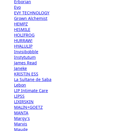
Erborian
Evo
EVY TECHNOLOGY
Grown Alchemist
HEMPZ
HISMILE
HOLIFROG
HURRAW!
HYALULIP
Invisibobble
Instytutum
James Read
Janeke
KRISTIN ESS
La Sultane de Saba
Lebon
LIP Intimate Care
LIPSS
LIXIRSKIN
MALIN+GOETZ
MANTA
Margy's
Marvis
Maude