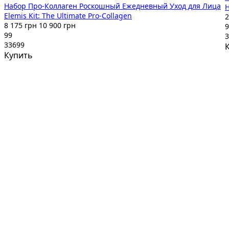
Набор Про-Коллаген Роскошный Ежедневный Уход для Лица
H
Elemis Kit: The Ultimate Pro-Collagen
2
8 175 грн
10 900 грн
9
99
3
33699
Купить