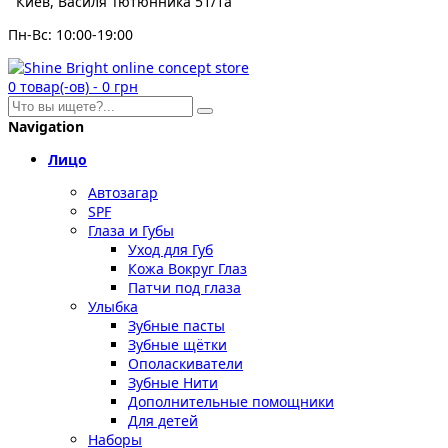
Киев, Василя Тютюнника 51/1а
Пн-Вс: 10:00-19:00
0
товар(-ов)
-
0 грн
Navigation
Лицо
Автозагар
SPF
Глаза и Губы
Уход для Губ
Кожа Вокруг Глаз
Патчи под глаза
Улыбка
Зубные пасты
Зубные щётки
Ополаскиватели
Зубные Нити
Дополнительные помощники
Для детей
Наборы