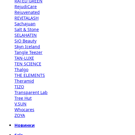
RATED GREEN
RejudiCare
Rejuvenated
REVITALASH
Sachajuan
Salt & Stone
SELAHATIN
SiO Beauty
Skyn Iceland
Tangle Teezer
TAN-LUXE
TEN SCIENCE
Thalgo
THE ELEMENTS
Theramid
TIZO
Transparent Lab
Tree Hut
V.SUN
Whocares
ZOYA
Новинки