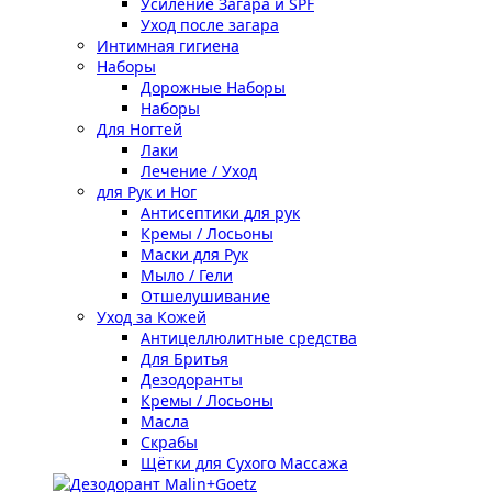
Усиление Загара и SPF
Уход после загара
Интимная гигиена
Наборы
Дорожные Наборы
Наборы
Для Ногтей
Лаки
Лечение / Уход
для Рук и Ног
Антисептики для рук
Кремы / Лосьоны
Маски для Рук
Мыло / Гели
Отшелушивание
Уход за Кожей
Антицеллюлитные средства
Для Бритья
Дезодоранты
Кремы / Лосьоны
Масла
Скрабы
Щётки для Сухого Массажа