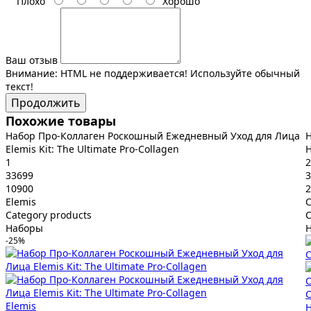
Плохо
Хорошо
Ваш отзыв
Внимание:
HTML не поддерживается! Используйте обычный
текст!
Продолжить
Похожие товары
Набор Про-Коллаген Роскошный Ежедневный Уход для Лица
Н
Elemis Kit: The Ultimate Pro-Collagen
H
1
2
33699
3
10900
2
Elemis
Category products
C
Наборы
-25%
Elemis
Н