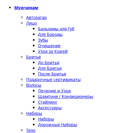
Мужчинам
Автозагар
Лицо
Бальзамы для Губ
Для Бороды
Зубы
Очищение
Уход за Кожей
Бритьё
До Бритья
Для Бритья
После Бритья
Подарочные сертификаты
Волосы
Лечение и Уход
Шампуни / Кондиционеры
Стайлинг
Аксессуары
Наборы
Наборы
Дорожные Наборы
Тело