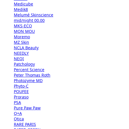
Medicube
Medik8
Melumé Skinscience
mid/night 00.00
MKS-ECO
MON MOU
Moremo
MZ Skin
NCLA Beauty
NEEDLY
NEQI
Patchology
Percent Science
Peter Thomas Roth
Photozyme MD
Phyto-C
POUFEE
Proraso
PSA
Pure Paw Paw
Q+A
Qtica
RARE PARIS