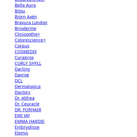
Bella Aura
Bilou
Björn Axén
Bravura London
Brioderme
Clinisoothe+
Colorescience+
Corpus
COSMEDIX
Curaprox
CURLY SHYLL
Darling
Davroe
DCL
Dermalogica
Doctors
Dr. Althea
Dr. Ceuracle
DR. FORHAIR
EMI JAY
EMMA HARDIE
Embryolisse
Elemis