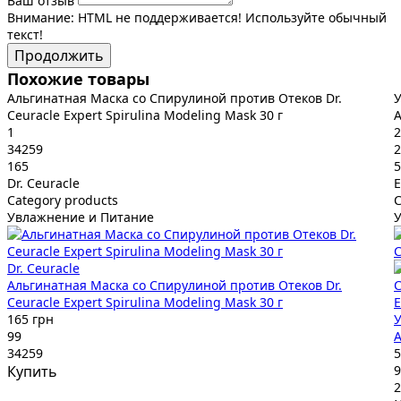
Ваш отзыв
Внимание:
HTML не поддерживается! Используйте обычный
текст!
Продолжить
Похожие товары
Альгинатная Маска со Спирулиной против Отеков Dr.
У
Ceuracle Expert Spirulina Modeling Mask 30 г
A
1
2
34259
2
165
5
Dr. Ceuracle
E
Category products
C
Увлажнение и Питание
Dr. Ceuracle
Альгинатная Маска со Спирулиной против Отеков Dr.
Ceuracle Expert Spirulina Modeling Mask 30 г
E
165 грн
У
99
A
34259
5
Купить
9
2