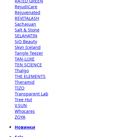
RATED GREEN
RejudiCare
Rejuvenated
REVITALASH
Sachajuan
Salt & Stone
SELAHATIN
SiO Beauty
Skyn Iceland
Tangle Teezer
TAN-LUXE
TEN SCIENCE
Thalgo
THE ELEMENTS
Theramid
TIZO
Transparent Lab
Tree Hut
V.SUN
Whocares
ZOYA
Новинки