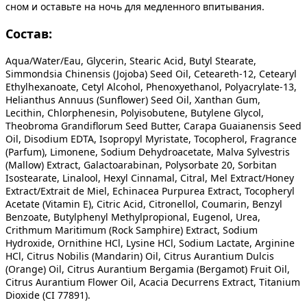
сном и оставьте на ночь для медленного впитывания.
Состав:
Aqua/Water/Eau, Glycerin, Stearic Acid, Butyl Stearate,
Simmondsia Chinensis (Jojoba) Seed Oil, Ceteareth-12, Cetearyl
Ethylhexanoate, Cetyl Alcohol, Phenoxyethanol, Polyacrylate-13,
Helianthus Annuus (Sunflower) Seed Oil, Xanthan Gum,
Lecithin, Chlorphenesin, Polyisobutene, Butylene Glycol,
Theobroma Grandiflorum Seed Butter, Carapa Guaianensis Seed
Oil, Disodium EDTA, Isopropyl Myristate, Tocopherol, Fragrance
(Parfum), Limonene, Sodium Dehydroacetate, Malva Sylvestris
(Mallow) Extract, Galactoarabinan, Polysorbate 20, Sorbitan
Isostearate, Linalool, Hexyl Cinnamal, Citral, Mel Extract/Honey
Extract/Extrait de Miel, Echinacea Purpurea Extract, Tocopheryl
Acetate (Vitamin E), Citric Acid, Citronellol, Coumarin, Benzyl
Benzoate, Butylphenyl Methylpropional, Eugenol, Urea,
Crithmum Maritimum (Rock Samphire) Extract, Sodium
Hydroxide, Ornithine HCl, Lysine HCl, Sodium Lactate, Arginine
HCl, Citrus Nobilis (Mandarin) Oil, Citrus Aurantium Dulcis
(Orange) Oil, Citrus Aurantium Bergamia (Bergamot) Fruit Oil,
Citrus Aurantium Flower Oil, Acacia Decurrens Extract, Titanium
Dioxide (CI 77891).