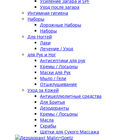
Усиление Загара и SPF
Уход после загара
Интимная гигиена
Наборы
Дорожные Наборы
Наборы
Для Ногтей
Лаки
Лечение / Уход
для Рук и Ног
Антисептики для рук
Кремы / Лосьоны
Маски для Рук
Мыло / Гели
Отшелушивание
Уход за Кожей
Антицеллюлитные средства
Для Бритья
Дезодоранты
Кремы / Лосьоны
Масла
Скрабы
Щётки для Сухого Массажа