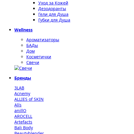
Уход за Кожей
Дезодоранты
Гели для Душа
Губки для Душа
Wellness
Ароматизаторы
БАДы
Дом
Косметички
Свечи
Бренды
3LAB
Acnemy
ALLIES of SKIN
Alís
anillO
AROCELL
Artefacts
Bali Body
Beautyblender