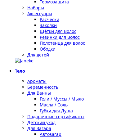
Термозащита
Наборы
Аксессуары
Расчёски
Заколки
Щётки для Волос
Резинки для Волос
Полотенца для волос
Ободки
Для детей
Тело
Ароматы
Беременность
Для Ванны
Гели / Муссы / Мыло
Масла / Соль
Губки для Душа
Подарочные сертификаты
Детский уход
Для Загара
Автозагар