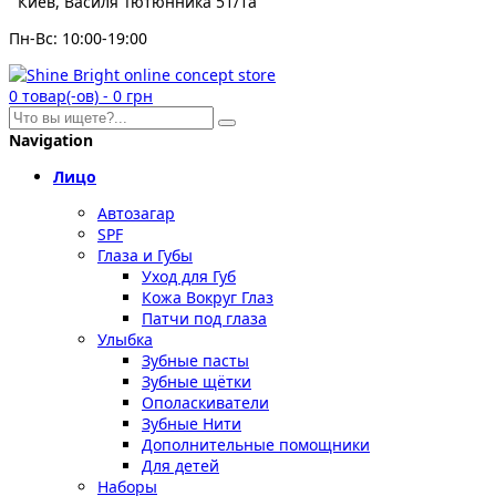
Киев, Василя Тютюнника 51/1а
Пн-Вс: 10:00-19:00
0
товар(-ов)
-
0 грн
Navigation
Лицо
Автозагар
SPF
Глаза и Губы
Уход для Губ
Кожа Вокруг Глаз
Патчи под глаза
Улыбка
Зубные пасты
Зубные щётки
Ополаскиватели
Зубные Нити
Дополнительные помощники
Для детей
Наборы