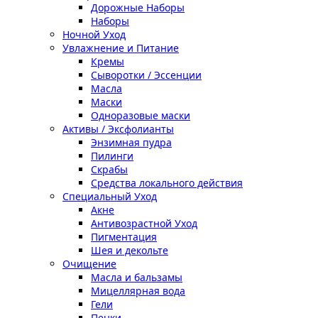
Дорожные Наборы
Наборы
Ночной Уход
Увлажнение и Питание
Кремы
Сыворотки / Эссенции
Масла
Маски
Одноразовые маски
Активы / Эксфолианты
Энзимная пудра
Пилинги
Скрабы
Средства локального действия
Специальный Уход
Акне
Антивозрастной Уход
Пигментация
Шея и декольте
Очищение
Масла и бальзамы
Мицеллярная вода
Гели
Пенки