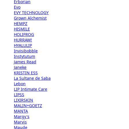
Erborian
Evo
EVY TECHNOLOGY
Grown Alchemist
HEMPZ
HISMILE
HOLIFROG
HURRAW!
HYALULIP
Invisibobble
Instytutum
James Read
Janeke
KRISTIN ESS
La Sultane de Saba
Lebon
LIP Intimate Care
LIPSS
LIXIRSKIN
MALIN+GOETZ
MANTA
Margy's
Marvis
Maude