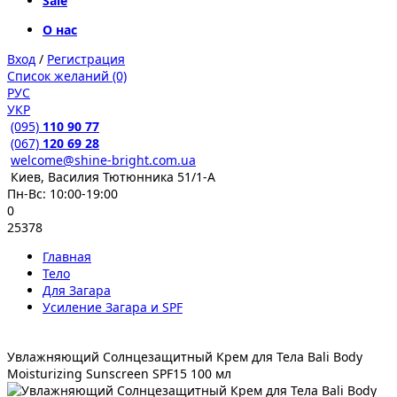
Sale
О нас
Вход
/
Регистрация
Список желаний (0)
РУС
УКР
(095)
110 90 77
(067)
120 69 28
welcome@shine-bright.com.ua
Киев, Василия Тютюнника 51/1-А
Пн-Вс: 10:00-19:00
0
25378
Главная
Тело
Для Загара
Усиление Загара и SPF
Увлажняющий Солнцезащитный Крем для Тела Bali Body
Moisturizing Sunscreen SPF15 100 мл