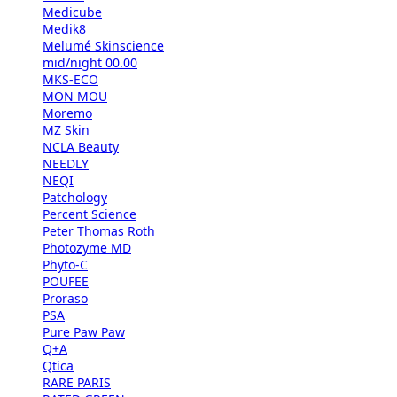
Medicube
Medik8
Melumé Skinscience
mid/night 00.00
MKS-ECO
MON MOU
Moremo
MZ Skin
NCLA Beauty
NEEDLY
NEQI
Patchology
Percent Science
Peter Thomas Roth
Photozyme MD
Phyto-C
POUFEE
Proraso
PSA
Pure Paw Paw
Q+A
Qtica
RARE PARIS