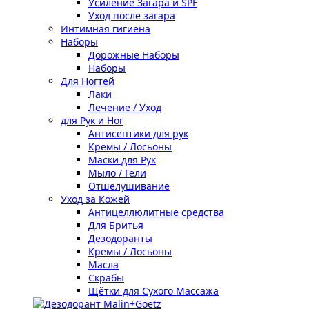
Усиление Загара и SPF
Уход после загара
Интимная гигиена
Наборы
Дорожные Наборы
Наборы
Для Ногтей
Лаки
Лечение / Уход
для Рук и Ног
Антисептики для рук
Кремы / Лосьоны
Маски для Рук
Мыло / Гели
Отшелушивание
Уход за Кожей
Антицеллюлитные средства
Для Бритья
Дезодоранты
Кремы / Лосьоны
Масла
Скрабы
Щётки для Сухого Массажа