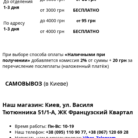
До отделения
1-3 дня
от 3000 грн
БЕСПЛАТНО
до 4000 грн
95
грн
от
По адресу
1-3 дня
от 4000 грн
БЕСПЛАТНО
При выборе способа оплаты
«Наличными при
получении»
добавляется комиссия
2%
от суммы +
20 грн
за
перечисление послеплаты (наложенный платёж)
САМОВЫВОЗ
(в Киеве)
Наш магазин:
Киев, ул. Василя
Тютюнника 51/1-А, ЖК Французский Квартал
Время работы:
Пн-Вс: 10-19
Наш телефон:
+38 (095) 110 90 77, +38 (067) 120 69 28
Написать нам в мессенджерах:
Viber
,
Telegram