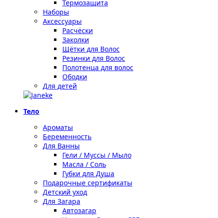
Термозащита
Наборы
Аксессуары
Расчёски
Заколки
Щётки для Волос
Резинки для Волос
Полотенца для волос
Ободки
Для детей
Тело
Ароматы
Беременность
Для Ванны
Гели / Муссы / Мыло
Масла / Соль
Губки для Душа
Подарочные сертификаты
Детский уход
Для Загара
Автозагар