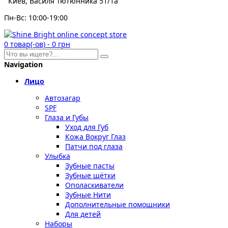
Киев, Василя Тютюнника 51/1а
Пн-Вс: 10:00-19:00
0
товар(-ов)
-
0 грн
Navigation
Лицо
Автозагар
SPF
Глаза и Губы
Уход для Губ
Кожа Вокруг Глаз
Патчи под глаза
Улыбка
Зубные пасты
Зубные щётки
Ополаскиватели
Зубные Нити
Дополнительные помощники
Для детей
Наборы