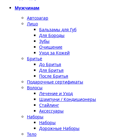
Мужчинам
Автозагар
Лицо
Бальзамы для Губ
Для Бороды
Зубы
Очищение
Уход за Кожей
Бритьё
До Бритья
Для Бритья
После Бритья
Подарочные сертификаты
Волосы
Лечение и Уход
Шампуни / Кондиционеры
Стайлинг
Аксессуары
Наборы
Наборы
Дорожные Наборы
Тело