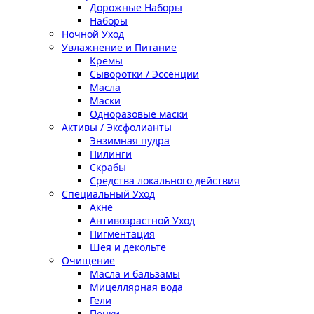
Дорожные Наборы
Наборы
Ночной Уход
Увлажнение и Питание
Кремы
Сыворотки / Эссенции
Масла
Маски
Одноразовые маски
Активы / Эксфолианты
Энзимная пудра
Пилинги
Скрабы
Средства локального действия
Специальный Уход
Акне
Антивозрастной Уход
Пигментация
Шея и декольте
Очищение
Масла и бальзамы
Мицеллярная вода
Гели
Пенки