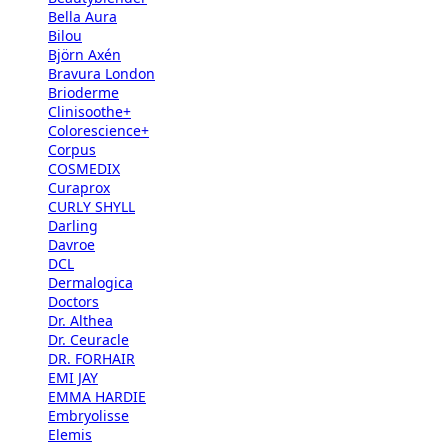
Bella Aura
Bilou
Björn Axén
Bravura London
Brioderme
Clinisoothe+
Colorescience+
Corpus
COSMEDIX
Curaprox
CURLY SHYLL
Darling
Davroe
DCL
Dermalogica
Doctors
Dr. Althea
Dr. Ceuracle
DR. FORHAIR
EMI JAY
EMMA HARDIE
Embryolisse
Elemis