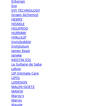
Erborian
Evo
EVY TECHNOLOGY
Grown Alchemist
HEMPZ
HISMILE
HOLIFROG
HURRAW!
HYALULIP
Invisibobble
Instytutum
James Read
Janeke
KRISTIN ESS
La Sultane de Saba
Lebon
LIP Intimate Care
LIPSS
LIXIRSKIN
MALIN+GOETZ
MANTA
Margy's
Marvis
Maude