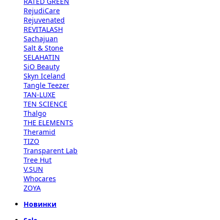
RATED GREEN
RejudiCare
Rejuvenated
REVITALASH
Sachajuan
Salt & Stone
SELAHATIN
SiO Beauty
Skyn Iceland
Tangle Teezer
TAN-LUXE
TEN SCIENCE
Thalgo
THE ELEMENTS
Theramid
TIZO
Transparent Lab
Tree Hut
V.SUN
Whocares
ZOYA
Новинки