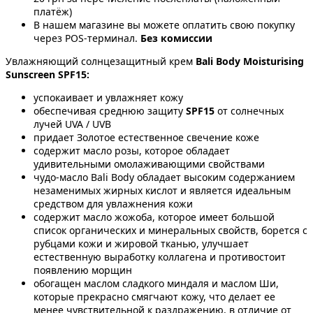
платёж)
В нашем магазине вы можете оплатить свою покупку
через POS-терминал.
Без комиссии
Увлажняющий солнцезащитный крем
Bali Body Moisturising
Sunscreen SPF15:
успокаивает и увлажняет кожу
обеспечивая среднюю защиту
SPF15
от солнечных
лучей UVA / UVB
придает Золотое естественное свечение коже
содержит масло розы, которое обладает
удивительными омолаживающими свойствами
чудо-масло Bali Body обладает высоким содержанием
незаменимых жирных кислот и является идеальным
средством для увлажнения кожи
содержит масло жожоба, которое имеет большой
список органических и минеральных свойств, борется с
рубцами кожи и жировой тканью, улучшает
естественную выработку коллагена и противостоит
появлению морщин
обогащен маслом сладкого миндаля и маслом Ши,
которые прекрасно смягчают кожу, что делает ее
менее чувствительной к раздражению, в отличие от