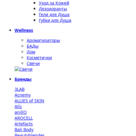
Уход за Кожей
Дезодоранты
Гели для Душа
Губки для Душа
Wellness
Ароматизаторы
БАДы
Дом
Косметички
Свечи
Бренды
3LAB
Acnemy
ALLIES of SKIN
Alís
anillO
AROCELL
Artefacts
Bali Body
Beautyblender