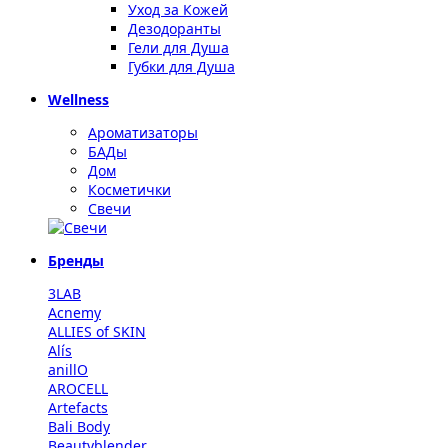
Уход за Кожей
Дезодоранты
Гели для Душа
Губки для Душа
Wellness
Ароматизаторы
БАДы
Дом
Косметички
Свечи
Бренды
3LAB
Acnemy
ALLIES of SKIN
Alís
anillO
AROCELL
Artefacts
Bali Body
Beautyblender