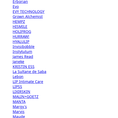
Erborian
Evo
EVY TECHNOLOGY
Grown Alchemist
HEMPZ
HISMILE
HOLIFROG
HURRAW!
HYALULIP
Invisibobble
Instytutum
James Read
Janeke
KRISTIN ESS
La Sultane de Saba
Lebon
LIP Intimate Care
LIPSS
LIXIRSKIN
MALIN+GOETZ
MANTA
Margy's
Marvis
Maude