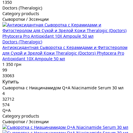
1350
Doctors (Theralogic)
Category products
Сыворотки / Эссенции
Doctors (Theralogic)
Антиоксидантная Сыворотка с Керамидами и Фитостеролом
для Сухой и Зрелой Кожи Theralogic (Doctors) Phytocera Pro
Antioxidant 10X Ampoule 50 мл
1 350 грн
99
33063
Купить
Сыворотка с Ниацинамидом Q+A Niacinamide Serum 30 мл
4
32712
574
Q+A
Category products
Сыворотки / Эссенции