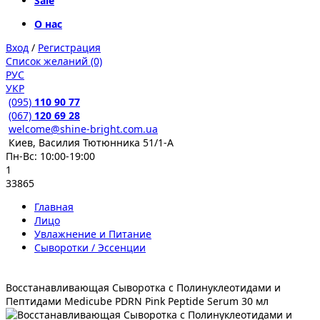
Sale
О нас
Вход
/
Регистрация
Список желаний (0)
РУС
УКР
(095)
110 90 77
(067)
120 69 28
welcome@shine-bright.com.ua
Киев, Василия Тютюнника 51/1-А
Пн-Вс: 10:00-19:00
1
33865
Главная
Лицо
Увлажнение и Питание
Сыворотки / Эссенции
Восстанавливающая Сыворотка с Полинуклеотидами и
Пептидами Medicube PDRN Pink Peptide Serum 30 мл