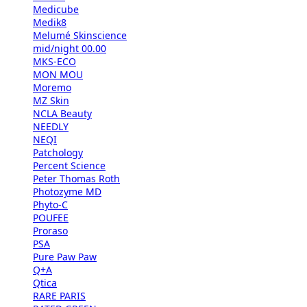
Medicube
Medik8
Melumé Skinscience
mid/night 00.00
MKS-ECO
MON MOU
Moremo
MZ Skin
NCLA Beauty
NEEDLY
NEQI
Patchology
Percent Science
Peter Thomas Roth
Photozyme MD
Phyto-C
POUFEE
Proraso
PSA
Pure Paw Paw
Q+A
Qtica
RARE PARIS