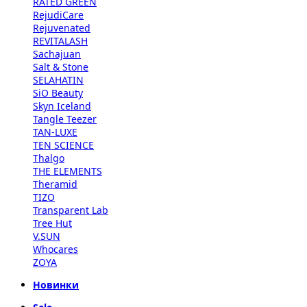
RATED GREEN
RejudiCare
Rejuvenated
REVITALASH
Sachajuan
Salt & Stone
SELAHATIN
SiO Beauty
Skyn Iceland
Tangle Teezer
TAN-LUXE
TEN SCIENCE
Thalgo
THE ELEMENTS
Theramid
TIZO
Transparent Lab
Tree Hut
V.SUN
Whocares
ZOYA
Новинки