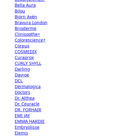
Bella Aura
Bilou
Björn Axén
Bravura London
Brioderme
Clinisoothe+
Colorescience+
Corpus
COSMEDIX
Curaprox
CURLY SHYLL
Darling
Davroe
DCL
Dermalogica
Doctors
Dr. Althea
Dr. Ceuracle
DR. FORHAIR
EMI JAY
EMMA HARDIE
Embryolisse
Elemis