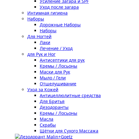
Усиление Загара и SPF
Уход после загара
Интимная гигиена
Наборы
Дорожные Наборы
Наборы
Для Ногтей
Лаки
Лечение / Уход
для Рук и Ног
Антисептики для рук
Кремы / Лосьоны
Маски для Рук
Мыло / Гели
Отшелушивание
Уход за Кожей
Антицеллюлитные средства
Для Бритья
Дезодоранты
Кремы / Лосьоны
Масла
Скрабы
Щётки для Сухого Массажа