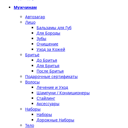
Мужчинам
Автозагар
Лицо
Бальзамы для Губ
Для Бороды
Зубы
Очищение
Уход за Кожей
Бритьё
До Бритья
Для Бритья
После Бритья
Подарочные сертификаты
Волосы
Лечение и Уход
Шампуни / Кондиционеры
Стайлинг
Аксессуары
Наборы
Наборы
Дорожные Наборы
Тело