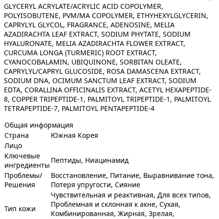
GLYCERYL ACRYLATE/ACRYLIC ACID COPOLYMER,
POLYISOBUTENE, PVM/MA COPOLYMER, ETHYHEXYLGLYCERIN,
CAPRYLYL GLYCOL, FRAGRANCE, ADENOSINE, MELIA
AZADIRACHTA LEAF EXTRACT, SODIUM PHYTATE, SODIUM
HYALURONATE, MELIA AZADIRACHTA FLOWER EXTRACT,
CURCUMA LONGA (TURMERIC) ROOT EXTRACT,
CYANOCOBALAMIN, UBIQUINONE, SORBITAN OLEATE,
CAPRYLYL/CAPRYL GLUCOSIDE, ROSA DAMASCENA EXTRACT,
SODIUM DNA, OCIMUM SANCTUM LEAF EXTRACT, SODIUM
EDTA, CORALLINA OFFICINALIS EXTRACT, ACETYL HEXAPEPTIDE-
8, COPPER TRIPEPTIDE-1, PALMITOYL TRIPEPTIDE-1, PALMITOYL
TETRAPEPTIDE-7, PALMITOYL PENTAPEPTIDE-4
Общая информация
Страна
Южная Корея
Лицо
Ключевые
Пептиды, Ниацинамид
ингредиенты
Проблемы/
Восстановление, Питание, Выравнивание тона,
Решения
Потеря упругости, Сияние
Чувствительная и реактивная, Для всех типов,
Проблемная и склонная к акне, Сухая,
Тип кожи
Комбинированная, Жирная, Зрелая,