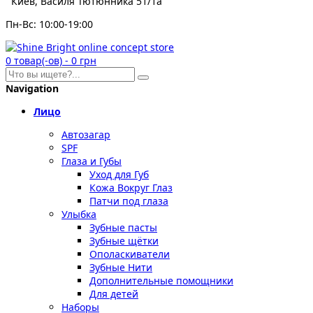
Киев, Василя Тютюнника 51/1а
Пн-Вс: 10:00-19:00
0
товар(-ов)
-
0 грн
Navigation
Лицо
Автозагар
SPF
Глаза и Губы
Уход для Губ
Кожа Вокруг Глаз
Патчи под глаза
Улыбка
Зубные пасты
Зубные щётки
Ополаскиватели
Зубные Нити
Дополнительные помощники
Для детей
Наборы