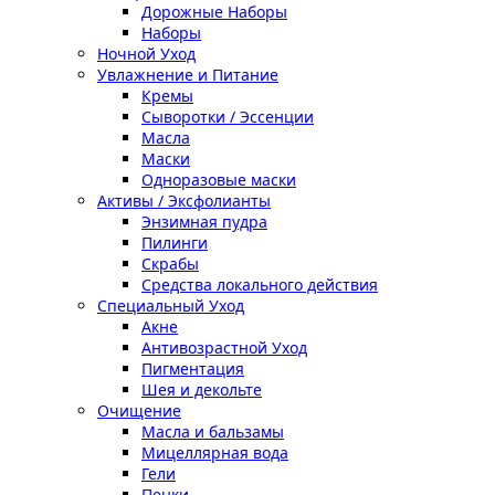
Дорожные Наборы
Наборы
Ночной Уход
Увлажнение и Питание
Кремы
Сыворотки / Эссенции
Масла
Маски
Одноразовые маски
Активы / Эксфолианты
Энзимная пудра
Пилинги
Скрабы
Средства локального действия
Специальный Уход
Акне
Антивозрастной Уход
Пигментация
Шея и декольте
Очищение
Масла и бальзамы
Мицеллярная вода
Гели
Пенки