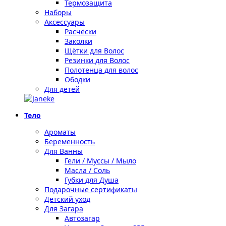
Термозащита
Наборы
Аксессуары
Расчёски
Заколки
Щётки для Волос
Резинки для Волос
Полотенца для волос
Ободки
Для детей
Тело
Ароматы
Беременность
Для Ванны
Гели / Муссы / Мыло
Масла / Соль
Губки для Душа
Подарочные сертификаты
Детский уход
Для Загара
Автозагар