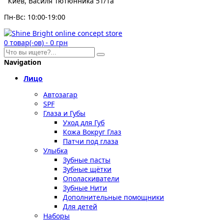
Киев, Василя Тютюнника 51/1а
Пн-Вс: 10:00-19:00
0
товар(-ов)
-
0 грн
Navigation
Лицо
Автозагар
SPF
Глаза и Губы
Уход для Губ
Кожа Вокруг Глаз
Патчи под глаза
Улыбка
Зубные пасты
Зубные щётки
Ополаскиватели
Зубные Нити
Дополнительные помощники
Для детей
Наборы