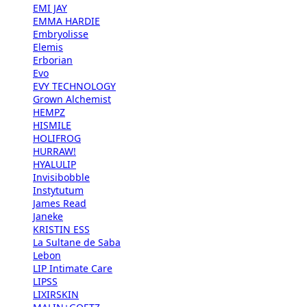
EMI JAY
EMMA HARDIE
Embryolisse
Elemis
Erborian
Evo
EVY TECHNOLOGY
Grown Alchemist
HEMPZ
HISMILE
HOLIFROG
HURRAW!
HYALULIP
Invisibobble
Instytutum
James Read
Janeke
KRISTIN ESS
La Sultane de Saba
Lebon
LIP Intimate Care
LIPSS
LIXIRSKIN