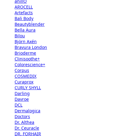
anillO
AROCELL
Artefacts
Bali Body
Beautyblender
Bella Aura
Bilou
Björn Axén
Bravura London
Brioderme
Clinisoothe+
Colorescience+
Corpus
COSMEDIX
Curaprox
CURLY SHYLL
Darling
Davroe
DCL
Dermalogica
Doctors
Dr. Althea
Dr. Ceuracle
DR. FORHAIR