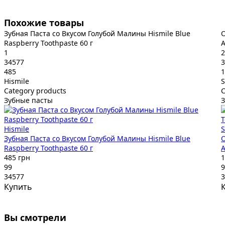
Похожие товары
Зубная Паста со Вкусом Голубой Малины Hismile Blue
О
Raspberry Toothpaste 60 г
A
1
2
34577
3
485
1
Hismile
Category products
C
Зубные пасты
Hismile
Зубная Паста со Вкусом Голубой Малины Hismile Blue
О
Raspberry Toothpaste 60 г
A
485 грн
1
99
9
34577
3
Купить
Вы смотрели