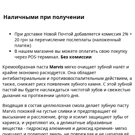
Наличными при получении
При доставке Новой Почтой добавляется комиссия 2% +
20 грн за перечисление послеплаты (наложенный
платёж)
В нашем магазине вы можете оплатить свою покупку
через POS-терминал.
Без комиссии
Кремообразная паста
Marvis
мягко очищает зубной налёт и
крайне экономно расходуется. Она обладает
антибактериальным и противовоспалительным действием, а
также, снижает риск появления зубного камня. С этой зубной
пастой вы будете наслаждаться чистотой зубов и свежестью
дыхания на протяжении целого дня.
Входящая в состав целлюлозная смола делает зубную пасту
Marvis похожей на густые сливки и предотвращает её
высыхание и расслоение, фтор и ксилит защищают зубы от
кариеса, и укрепляют их, а деликатные абразивные
вещества - гидроксид алюминия и диоксид кремния- мягко
очищают и полируют эмаль, не повреждая и не царапая её.