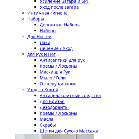
Усиление Загара и SPF
Уход после загара
Интимная гигиена
Наборы
Дорожные Наборы
Наборы
Для Ногтей
Лаки
Лечение / Уход
для Рук и Ног
Антисептики для рук
Кремы / Лосьоны
Маски для Рук
Мыло / Гели
Отшелушивание
Уход за Кожей
Антицеллюлитные средства
Для Бритья
Дезодоранты
Кремы / Лосьоны
Масла
Скрабы
Щётки для Сухого Массажа