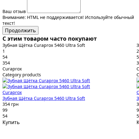
Ваш отзыв
Внимание:
HTML не поддерживается! Используйте обычный
текст!
Продолжить
С этим товаром часто покупают
Зубная Щётка Curaprox 5460 Ultra Soft
З
1
2
54
5
354
3
Curaprox
C
Category products
C
Curaprox
C
Зубная Щётка Curaprox 5460 Ultra Soft
З
354 грн
3
99
9
54
5
Купить