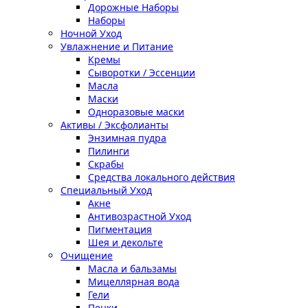
Дорожные Наборы
Наборы
Ночной Уход
Увлажнение и Питание
Кремы
Сыворотки / Эссенции
Масла
Маски
Одноразовые маски
Активы / Эксфолианты
Энзимная пудра
Пилинги
Скрабы
Средства локального действия
Специальный Уход
Акне
Антивозрастной Уход
Пигментация
Шея и декольте
Очищение
Масла и бальзамы
Мицеллярная вода
Гели
Пенки