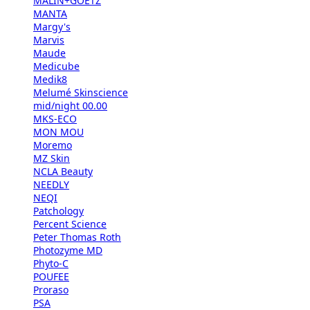
MALIN+GOETZ
MANTA
Margy's
Marvis
Maude
Medicube
Medik8
Melumé Skinscience
mid/night 00.00
MKS-ECO
MON MOU
Moremo
MZ Skin
NCLA Beauty
NEEDLY
NEQI
Patchology
Percent Science
Peter Thomas Roth
Photozyme MD
Phyto-C
POUFEE
Proraso
PSA