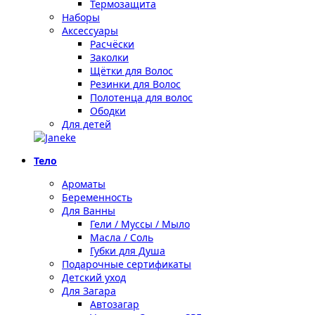
Термозащита
Наборы
Аксессуары
Расчёски
Заколки
Щётки для Волос
Резинки для Волос
Полотенца для волос
Ободки
Для детей
Тело
Ароматы
Беременность
Для Ванны
Гели / Муссы / Мыло
Масла / Соль
Губки для Душа
Подарочные сертификаты
Детский уход
Для Загара
Автозагар