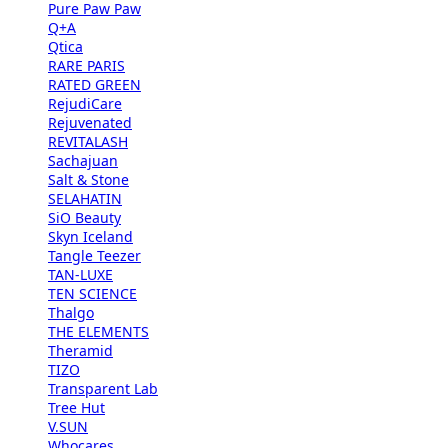
Pure Paw Paw
Q+A
Qtica
RARE PARIS
RATED GREEN
RejudiCare
Rejuvenated
REVITALASH
Sachajuan
Salt & Stone
SELAHATIN
SiO Beauty
Skyn Iceland
Tangle Teezer
TAN-LUXE
TEN SCIENCE
Thalgo
THE ELEMENTS
Theramid
TIZO
Transparent Lab
Tree Hut
V.SUN
Whocares