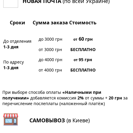
НОВАЯ ПОЧТА
(по всей Украине)
Сроки
Сумма заказа
Стоимость
60
до 3000 грн
грн
от
До отделения
1-3 дня
от 3000 грн
БЕСПЛАТНО
до 4000 грн
95
грн
от
По адресу
1-3 дня
от 4000 грн
БЕСПЛАТНО
При выборе способа оплаты
«Наличными при
получении»
добавляется комиссия
2%
от суммы +
20 грн
за
перечисление послеплаты (наложенный платёж)
САМОВЫВОЗ
(в Киеве)