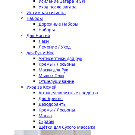
Усиление Загара и SPF
Уход после загара
Интимная гигиена
Наборы
Дорожные Наборы
Наборы
Для Ногтей
Лаки
Лечение / Уход
для Рук и Ног
Антисептики для рук
Кремы / Лосьоны
Маски для Рук
Мыло / Гели
Отшелушивание
Уход за Кожей
Антицеллюлитные средства
Для Бритья
Дезодоранты
Кремы / Лосьоны
Масла
Скрабы
Щётки для Сухого Массажа