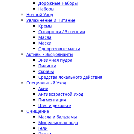
Дорожные Наборы
Наборы
Ночной Уход
Увлажнение и Питание
Кремы
Сыворотки / Эссенции
Масла
Маски
Одноразовые маски
Активы / Эксфолианты
Энзимная пудра
Пилинги
Скрабы
Средства локального действия
Специальный Уход
Акне
Антивозрастной Уход
Пигментация
Шея и декольте
Очищение
Масла и бальзамы
Мицеллярная вода
Гели
Пенки