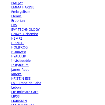
EMI JAY
EMMA HARDIE
Embryolisse
Elemis
Erborian
Evo
EVY TECHNOLOGY
Grown Alchemist
HEMPZ
HISMILE
HOLIFROG
HURRAW!
HYALULIP
Invisibobble
Instytutum
James Read
Janeke
KRISTIN ESS
La Sultane de Saba
Lebon
LIP Intimate Care
LIPSS
LIXIRSKIN