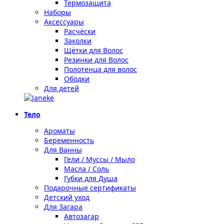
Термозащита
Наборы
Аксессуары
Расчёски
Заколки
Щётки для Волос
Резинки для Волос
Полотенца для волос
Ободки
Для детей
Тело
Ароматы
Беременность
Для Ванны
Гели / Муссы / Мыло
Масла / Соль
Губки для Душа
Подарочные сертификаты
Детский уход
Для Загара
Автозагар