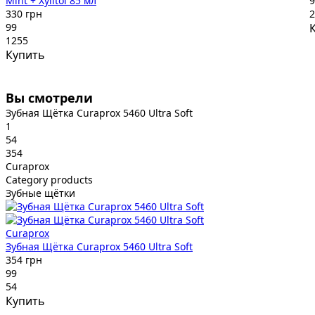
Mint + Xylitol 85 мл
9
330 грн
2
99
1255
Купить
Вы смотрели
Зубная Щётка Curaprox 5460 Ultra Soft
1
54
354
Curaprox
Category products
Зубные щётки
Curaprox
Зубная Щётка Curaprox 5460 Ultra Soft
354 грн
99
54
Купить