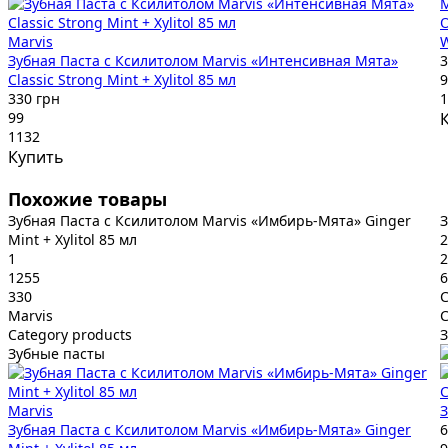
M
О
Marvis
W
Зубная Паста с Ксилитолом Marvis «Интенсивная Мята»
3
Classic Strong Mint + Xylitol 85 мл
9
330 грн
1
99
1132
Купить
Похожие товары
Зубная Паста с Ксилитолом Marvis «Имбирь-Мята» Ginger
З
Mint + Xylitol 85 мл
2
1
2
1255
6
330
C
Marvis
C
Category products
Зубные пасты
C
Marvis
З
Зубная Паста с Ксилитолом Marvis «Имбирь-Мята» Ginger
6