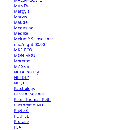
MALIN+GOETZ
MANTA
Margy's
Marvis
Maude
Medicube
Medik8
Melumé Skinscience
mid/night 00.00
MKS-ECO
MON MOU
Moremo
MZ Skin
NCLA Beauty
NEEDLY
NEQI
Patchology
Percent Science
Peter Thomas Roth
Photozyme MD
Phyto-C
POUFEE
Proraso
PSA