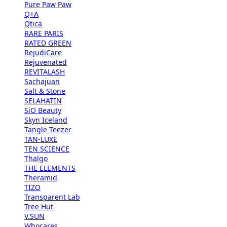
Pure Paw Paw
Q+A
Qtica
RARE PARIS
RATED GREEN
RejudiCare
Rejuvenated
REVITALASH
Sachajuan
Salt & Stone
SELAHATIN
SiO Beauty
Skyn Iceland
Tangle Teezer
TAN-LUXE
TEN SCIENCE
Thalgo
THE ELEMENTS
Theramid
TIZO
Transparent Lab
Tree Hut
V.SUN
Whocares