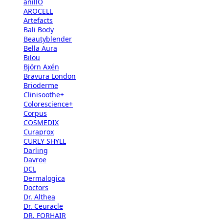
anillO
AROCELL
Artefacts
Bali Body
Beautyblender
Bella Aura
Bilou
Björn Axén
Bravura London
Brioderme
Clinisoothe+
Colorescience+
Corpus
COSMEDIX
Curaprox
CURLY SHYLL
Darling
Davroe
DCL
Dermalogica
Doctors
Dr. Althea
Dr. Ceuracle
DR. FORHAIR