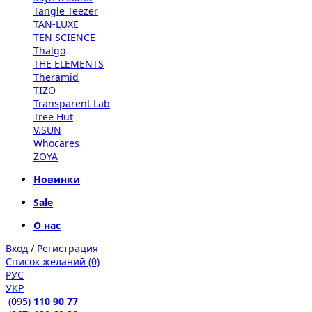
Tangle Teezer
TAN-LUXE
TEN SCIENCE
Thalgo
THE ELEMENTS
Theramid
TIZO
Transparent Lab
Tree Hut
V.SUN
Whocares
ZOYA
Новинки
Sale
О нас
Вход
/
Регистрация
Список желаний (0)
РУС
УКР
(095)
110 90 77