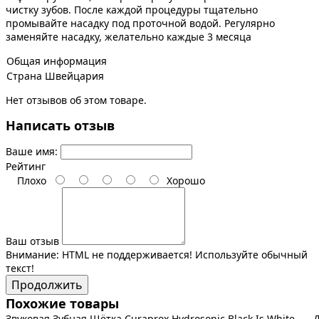
чистку зубов. После каждой процедуры тщательно
промывайте насадку под проточной водой. Регулярно
заменяйте насадку, желательно каждые 3 месяца
Общая информация
Страна
Швейцария
Нет отзывов об этом товаре.
Написать отзыв
Ваше имя:
Рейтинг
Плохо
Хорошо
Ваш отзыв
Внимание:
HTML не поддерживается! Используйте обычный
текст!
Продолжить
Похожие товары
Звуковая Зубная Щётка Curaprox Hydrosonic Black Is White
Д