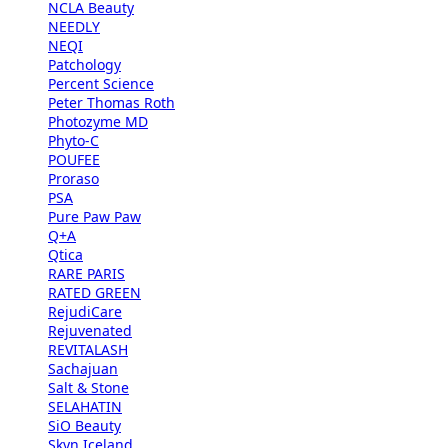
NCLA Beauty
NEEDLY
NEQI
Patchology
Percent Science
Peter Thomas Roth
Photozyme MD
Phyto-C
POUFEE
Proraso
PSA
Pure Paw Paw
Q+A
Qtica
RARE PARIS
RATED GREEN
RejudiCare
Rejuvenated
REVITALASH
Sachajuan
Salt & Stone
SELAHATIN
SiO Beauty
Skyn Iceland