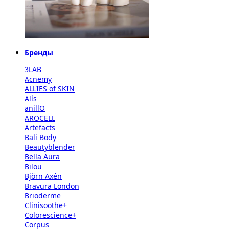
Бренды
3LAB
Acnemy
ALLIES of SKIN
Alís
anillO
AROCELL
Artefacts
Bali Body
Beautyblender
Bella Aura
Bilou
Björn Axén
Bravura London
Brioderme
Clinisoothe+
Colorescience+
Corpus