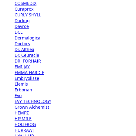
COSMEDIX
Curaprox
CURLY SHYLL
Darling
Davroe
DCL
Dermalogica
Doctors
Dr. Althea
Dr. Ceuracle
DR. FORHAIR
EMI JAY
EMMA HARDIE
Embryolisse
Elemis
Erborian
Evo
EVY TECHNOLOGY
Grown Alchemist
HEMPZ
HISMILE
HOLIFROG
HURRAW!
HYALULIP