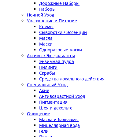
Дорожные Наборы
Наборы
Ночной Уход
Увлажнение и Питание
Кремы
Сыворотки / Эссенции
Масла
Маски
Одноразовые маски
Активы / Эксфолианты
Энзимная пудра
Пилинги
Скрабы
Средства локального действия
Специальный Уход
Акне
Антивозрастной Уход
Пигментация
Шея и декольте
Очищение
Масла и бальзамы
Мицеллярная вода
Гели
Пенки