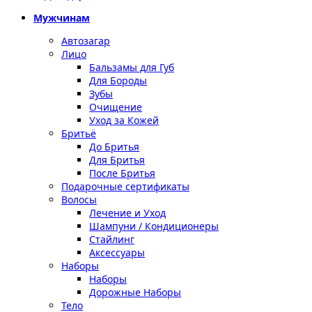
Мужчинам
Автозагар
Лицо
Бальзамы для Губ
Для Бороды
Зубы
Очищение
Уход за Кожей
Бритьё
До Бритья
Для Бритья
После Бритья
Подарочные сертификаты
Волосы
Лечение и Уход
Шампуни / Кондиционеры
Стайлинг
Аксессуары
Наборы
Наборы
Дорожные Наборы
Тело