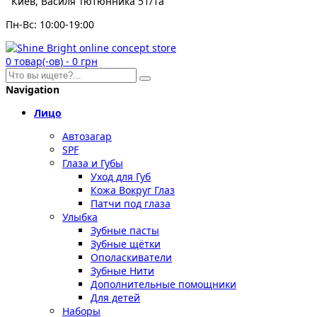
Киев, Василя Тютюнника 51/1а
Пн-Вс: 10:00-19:00
0
товар(-ов)
-
0 грн
Navigation
Лицо
Автозагар
SPF
Глаза и Губы
Уход для Губ
Кожа Вокруг Глаз
Патчи под глаза
Улыбка
Зубные пасты
Зубные щётки
Ополаскиватели
Зубные Нити
Дополнительные помощники
Для детей
Наборы