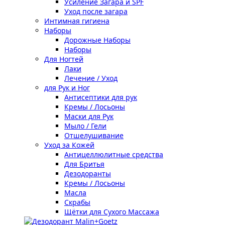
Усиление Загара и SPF
Уход после загара
Интимная гигиена
Наборы
Дорожные Наборы
Наборы
Для Ногтей
Лаки
Лечение / Уход
для Рук и Ног
Антисептики для рук
Кремы / Лосьоны
Маски для Рук
Мыло / Гели
Отшелушивание
Уход за Кожей
Антицеллюлитные средства
Для Бритья
Дезодоранты
Кремы / Лосьоны
Масла
Скрабы
Щётки для Сухого Массажа