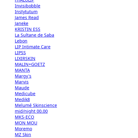
Invisibobble
Instytutum
James Read
Janeke
KRISTIN ESS
La Sultane de Saba
Lebon
LIP Intimate Care
LIPSS
LIXIRSKIN
MALIN+GOETZ
MANTA
Margy's
Marvis
Maude
Medicube
Medik8
Melumé Skinscience
mid/night 00.00
MKS-ECO
MON MOU
Moremo
MZ Skin