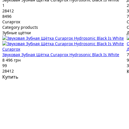
1
2
28412
3
8496
7
Curaprox
C
Category products
C
Зубные щётки
C
Curaprox
Д
Звуковая Зубная Щётка Curaprox Hydrosonic Black Is White
7
8 496 грн
9
99
3
28412
Купить