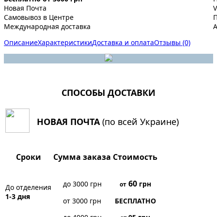
Новая Почта
V
Самовывоз в Центре
Международная доставка
A
Описание
Характеристики
Доставка и оплата
Отзывы (0)
СПОСОБЫ ДОСТАВКИ
НОВАЯ ПОЧТА
(по всей Украине)
Сроки
Сумма заказа
Стоимость
60
до 3000 грн
грн
от
До отделения
1-3 дня
от 3000 грн
БЕСПЛАТНО