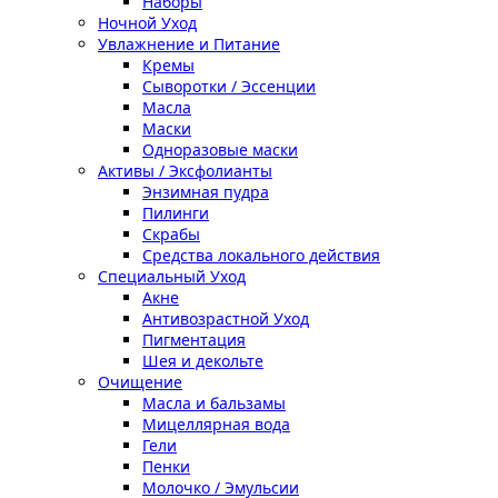
Наборы
Ночной Уход
Увлажнение и Питание
Кремы
Сыворотки / Эссенции
Масла
Маски
Одноразовые маски
Активы / Эксфолианты
Энзимная пудра
Пилинги
Скрабы
Средства локального действия
Специальный Уход
Акне
Антивозрастной Уход
Пигментация
Шея и декольте
Очищение
Масла и бальзамы
Мицеллярная вода
Гели
Пенки
Молочко / Эмульсии