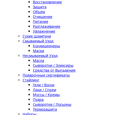
Восстановление
Защита
Объём
Очищение
Питание
Разглаживание
Увлажнение
Сухие Шампуни
Смываемый Уход
Кондиционеры
Маски
Несмываемый Уход
Масла
Сыворотки / Эликсиры
Средства от Выпадения
Подарочные сертификаты
Стайлинг
Гели / Воски
Лаки / Спреи
Муссы / Кремы
Пудра
Сыворотки / Лосьоны
Термозащита
Наборы