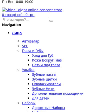
Пн-Вс: 10:00-19:00
0
товар(-ов)
-
0 грн
Navigation
Лицо
Автозагар
SPF
Глаза и Губы
Уход для Губ
Кожа Вокруг Глаз
Патчи под глаза
Улыбка
Зубные пасты
Зубные щётки
Ополаскиватели
Зубные Нити
Дополнительные помощники
Для детей
Наборы
Дорожные Наборы