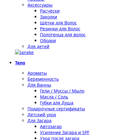
Аксессуары
Расчёски
Заколки
Щётки для Волос
Резинки для Волос
Полотенца для волос
Ободки
Для детей
Тело
Ароматы
Беременность
Для Ванны
Гели / Муссы / Мыло
Масла / Соль
Губки для Душа
Подарочные сертификаты
Детский уход
Для Загара
Автозагар
Усиление Загара и SPF
Уход после загара