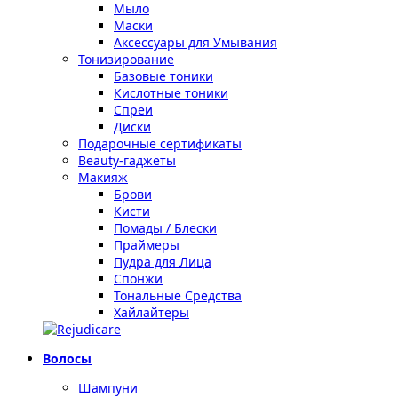
Мыло
Маски
Аксессуары для Умывания
Тонизирование
Базовые тоники
Кислотные тоники
Спреи
Диски
Подарочные сертификаты
Beauty-гаджеты
Макияж
Брови
Кисти
Помады / Блески
Праймеры
Пудра для Лица
Спонжи
Тональные Средства
Хайлайтеры
Волосы
Шампуни