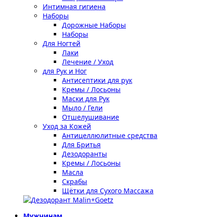
Интимная гигиена
Наборы
Дорожные Наборы
Наборы
Для Ногтей
Лаки
Лечение / Уход
для Рук и Ног
Антисептики для рук
Кремы / Лосьоны
Маски для Рук
Мыло / Гели
Отшелушивание
Уход за Кожей
Антицеллюлитные средства
Для Бритья
Дезодоранты
Кремы / Лосьоны
Масла
Скрабы
Щётки для Сухого Массажа
Мужчинам