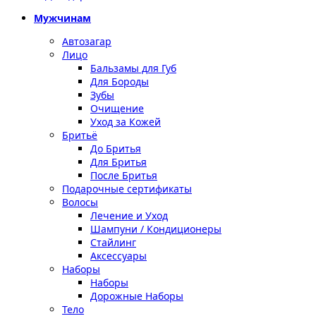
Мужчинам
Автозагар
Лицо
Бальзамы для Губ
Для Бороды
Зубы
Очищение
Уход за Кожей
Бритьё
До Бритья
Для Бритья
После Бритья
Подарочные сертификаты
Волосы
Лечение и Уход
Шампуни / Кондиционеры
Стайлинг
Аксессуары
Наборы
Наборы
Дорожные Наборы
Тело