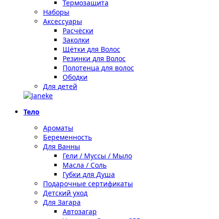
Термозащита
Наборы
Аксессуары
Расчёски
Заколки
Щётки для Волос
Резинки для Волос
Полотенца для волос
Ободки
Для детей
Тело
Ароматы
Беременность
Для Ванны
Гели / Муссы / Мыло
Масла / Соль
Губки для Душа
Подарочные сертификаты
Детский уход
Для Загара
Автозагар