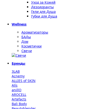
Уход за Кожей
Дезодоранты
Гели для Душа
Губки для Душа
Wellness
Ароматизаторы
БАДы
Дом
Косметички
Свечи
Бренды
3LAB
Acnemy
ALLIES of SKIN
Alís
anillO
AROCELL
Artefacts
Bali Body
Beautyblender