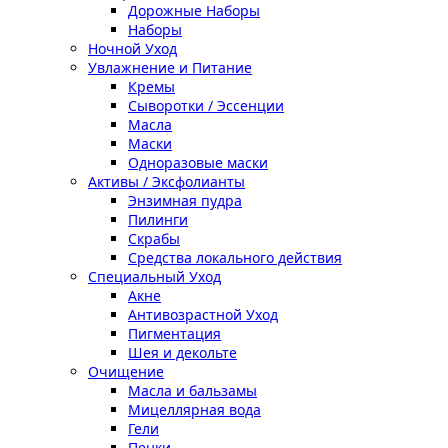
Дорожные Наборы
Наборы
Ночной Уход
Увлажнение и Питание
Кремы
Сыворотки / Эссенции
Масла
Маски
Одноразовые маски
Активы / Эксфолианты
Энзимная пудра
Пилинги
Скрабы
Средства локального действия
Специальный Уход
Акне
Антивозрастной Уход
Пигментация
Шея и декольте
Очищение
Масла и бальзамы
Мицеллярная вода
Гели
Пенки