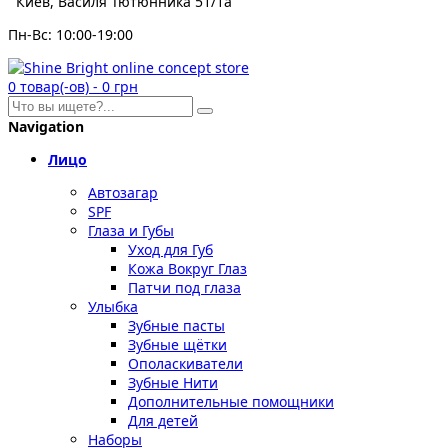
Киев, Василя Тютюнника 51/1а
Пн-Вс: 10:00-19:00
0
товар(-ов)
-
0 грн
Navigation
Лицо
Автозагар
SPF
Глаза и Губы
Уход для Губ
Кожа Вокруг Глаз
Патчи под глаза
Улыбка
Зубные пасты
Зубные щётки
Ополаскиватели
Зубные Нити
Дополнительные помощники
Для детей
Наборы