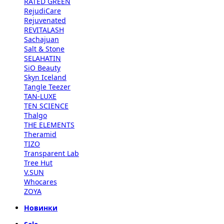
RATED GREEN
RejudiCare
Rejuvenated
REVITALASH
Sachajuan
Salt & Stone
SELAHATIN
SiO Beauty
Skyn Iceland
Tangle Teezer
TAN-LUXE
TEN SCIENCE
Thalgo
THE ELEMENTS
Theramid
TIZO
Transparent Lab
Tree Hut
V.SUN
Whocares
ZOYA
Новинки