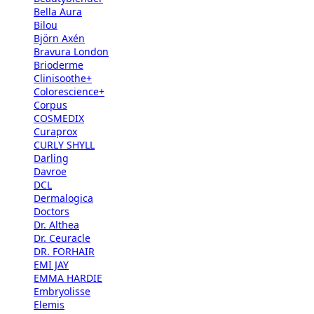
Bella Aura
Bilou
Björn Axén
Bravura London
Brioderme
Clinisoothe+
Colorescience+
Corpus
COSMEDIX
Curaprox
CURLY SHYLL
Darling
Davroe
DCL
Dermalogica
Doctors
Dr. Althea
Dr. Ceuracle
DR. FORHAIR
EMI JAY
EMMA HARDIE
Embryolisse
Elemis