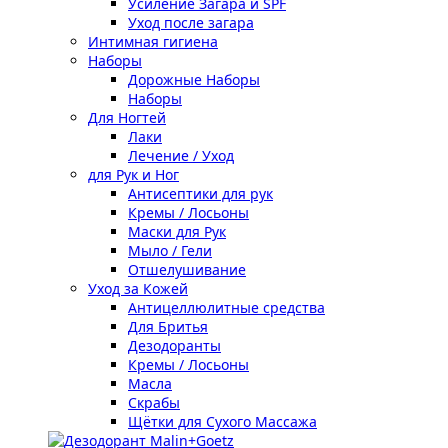
Усиление Загара и SPF
Уход после загара
Интимная гигиена
Наборы
Дорожные Наборы
Наборы
Для Ногтей
Лаки
Лечение / Уход
для Рук и Ног
Антисептики для рук
Кремы / Лосьоны
Маски для Рук
Мыло / Гели
Отшелушивание
Уход за Кожей
Антицеллюлитные средства
Для Бритья
Дезодоранты
Кремы / Лосьоны
Масла
Скрабы
Щётки для Сухого Массажа