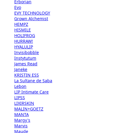
Erborian
Evo
EVY TECHNOLOGY
Grown Alchemist
HEMPZ
HISMILE
HOLIFROG
HURRAW!
HYALULIP
Invisibobble
Instytutum
James Read
Janeke
KRISTIN ESS
La Sultane de Saba
Lebon
LIP Intimate Care
LIPSS
LIXIRSKIN
MALIN+GOETZ
MANTA
Margy's
Marvis
Maude