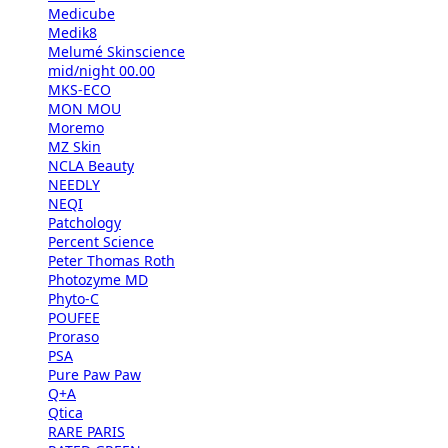
Medicube
Medik8
Melumé Skinscience
mid/night 00.00
MKS-ECO
MON MOU
Moremo
MZ Skin
NCLA Beauty
NEEDLY
NEQI
Patchology
Percent Science
Peter Thomas Roth
Photozyme MD
Phyto-C
POUFEE
Proraso
PSA
Pure Paw Paw
Q+A
Qtica
RARE PARIS