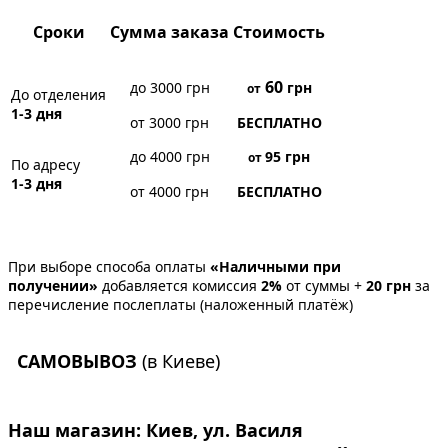
Сроки
Сумма заказа
Стоимость
60
до 3000 грн
грн
от
До отделения
1-3 дня
от 3000 грн
БЕСПЛАТНО
до 4000 грн
95
грн
от
По адресу
1-3 дня
от 4000 грн
БЕСПЛАТНО
При выборе способа оплаты
«Наличными при
получении»
добавляется комиссия
2%
от суммы +
20 грн
за
перечисление послеплаты (наложенный платёж)
САМОВЫВОЗ
(в Киеве)
Наш магазин:
Киев, ул. Василя