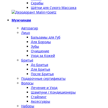
Скрабы
Щётки для Сухого Массажа
Мужчинам
Автозагар
Лицо
Бальзамы для Губ
Для Бороды
Зубы
Очищение
Уход за Кожей
Бритьё
До Бритья
Для Бритья
После Бритья
Подарочные сертификаты
Волосы
Лечение и Уход
Шампуни / Кондиционеры
Стайлинг
Аксессуары
Наборы