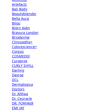
Artefacts
Bali Body
Beautyblender
Bella Aura
Bilou
Björn Axén
Bravura London
Brioderme
Clinisoothe+
Colorescience+
Corpus
COSMEDIX
Curaprox
CURLY SHYLL
Darling
Davroe
DCL
Dermalogica
Doctors
Dr. Althea
Dr. Ceuracle
DR. FORHAIR
EMI JAY