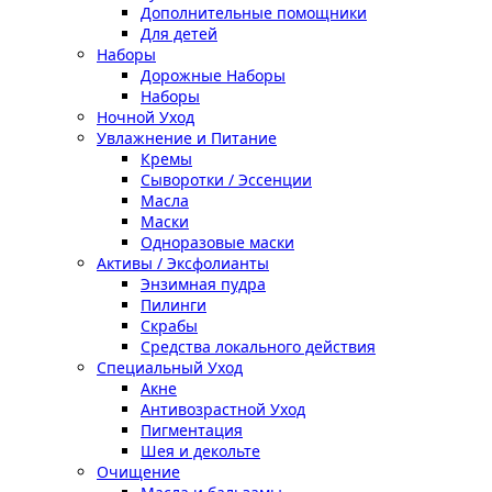
Дополнительные помощники
Для детей
Наборы
Дорожные Наборы
Наборы
Ночной Уход
Увлажнение и Питание
Кремы
Сыворотки / Эссенции
Масла
Маски
Одноразовые маски
Активы / Эксфолианты
Энзимная пудра
Пилинги
Скрабы
Средства локального действия
Специальный Уход
Акне
Антивозрастной Уход
Пигментация
Шея и декольте
Очищение