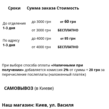
Сроки
Сумма заказа
Стоимость
60
до 3000 грн
грн
от
До отделения
1-3 дня
от 3000 грн
БЕСПЛАТНО
до 4000 грн
95
грн
от
По адресу
1-3 дня
от 4000 грн
БЕСПЛАТНО
При выборе способа оплаты
«Наличными при
получении»
добавляется комиссия
2%
от суммы +
20 грн
за
перечисление послеплаты (наложенный платёж)
САМОВЫВОЗ
(в Киеве)
Наш магазин:
Киев, ул. Василя