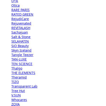
Q+A
Qtica
RARE PARIS
RATED GREEN
RejudiCare
Rejuvenated
REVITALASH
Sachajuan
Salt & Stone
SELAHATIN
SiO Beauty
Skyn Iceland
Tangle Teezer
TAN-LUXE
TEN SCIENCE
Thalgo
THE ELEMENTS
Theramid
TIZO
Transparent Lab
Tree Hut
V.SUN
Whocares
ZOYA