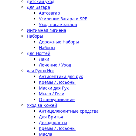
Детский уход
Для Загара
Автозагар
Усиление Загара и SPF
Уход после загара
Интимная гигиена
Наборы
Дорожные Наборы
Наборы
Для Ногтей
Лаки
Лечение / Уход
для Рук и Ног
Антисептики для рук
Кремы / Лосьоны
Маски для Рук
Мыло / Гели
Отшелушивание
Уход за Кожей
Антицеллюлитные средства
Для Бритья
Дезодоранты
Кремы / Лосьоны
Масла