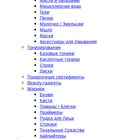
Масла и бальзамы
Мицеллярная вода
Гели
Пенки
Молочко / Эмульсии
Мыло
Маски
Аксессуары для Умывания
Тонизирование
Базовые тоники
Кислотные тоники
Спреи
Диски
Подарочные сертификаты
Beauty-гаджеты
Макияж
Брови
Кисти
Помады / Блески
Праймеры
Пудра для Лица
Спонжи
Тональные Средства
Хайлайтеры