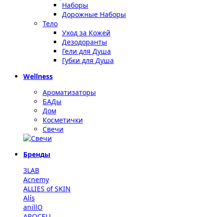
Наборы
Дорожные Наборы
Тело
Уход за Кожей
Дезодоранты
Гели для Душа
Губки для Душа
Wellness
Ароматизаторы
БАДы
Дом
Косметички
Свечи
Бренды
3LAB
Acnemy
ALLIES of SKIN
Alís
anillO
AROCELL