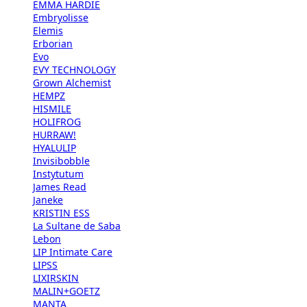
EMMA HARDIE
Embryolisse
Elemis
Erborian
Evo
EVY TECHNOLOGY
Grown Alchemist
HEMPZ
HISMILE
HOLIFROG
HURRAW!
HYALULIP
Invisibobble
Instytutum
James Read
Janeke
KRISTIN ESS
La Sultane de Saba
Lebon
LIP Intimate Care
LIPSS
LIXIRSKIN
MALIN+GOETZ
MANTA