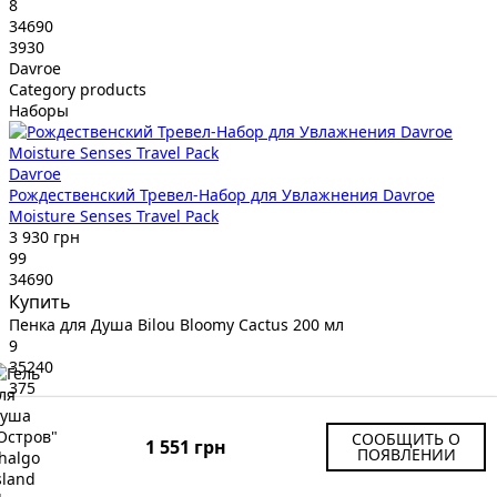
8
34690
3930
Davroe
Category products
Наборы
Davroe
Рождественский Тревел-Набор для Увлажнения Davroe
Moisture Senses Travel Pack
3 930 грн
99
34690
Купить
Пенка для Душа Bilou Bloomy Cactus 200 мл
9
35240
375
Bilou
Category products
СООБЩИТЬ О
1 551 грн
Гели / Муссы / Мыло
ПОЯВЛЕНИИ
Bilou