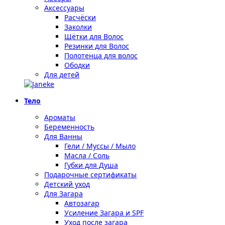
Аксессуары
Расчёски
Заколки
Щётки для Волос
Резинки для Волос
Полотенца для волос
Ободки
Для детей
Тело
Ароматы
Беременность
Для Ванны
Гели / Муссы / Мыло
Масла / Соль
Губки для Душа
Подарочные сертификаты
Детский уход
Для Загара
Автозагар
Усиление Загара и SPF
Уход после загара