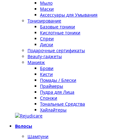
Мыло
Маски
Аксессуары для Умывания
Тонизирование
Базовые тоники
Кислотные тоники
Спреи
Диски
Подарочные сертификаты
Beauty-гаджеты
Макияж
Брови
Кисти
Помады / Блески
Праймеры
Пудра для Лица
Спонжи
Тональные Средства
Хайлайтеры
Волосы
Шампуни