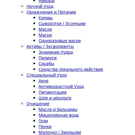
Наборы
Ночной Уход
Увлажнение и Питание
Кремы
Сыворотки / Эссенции
Масла
Маски
Одноразовые маски
Активы / Эксфолианты
Энзимная пудра
Пилинги
Скрабы
Средства локального действия
Специальный Уход
Акне
Антивозрастной Уход
Пигментация
Шея и декольте
Очищение
Масла и бальзамы
Мицеллярная вода
Гели
Пенки
Молочко / Эмульсии