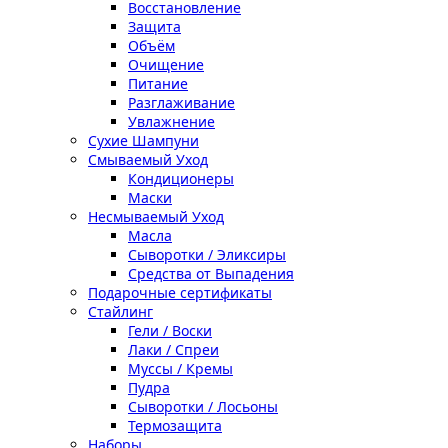
Восстановление
Защита
Объём
Очищение
Питание
Разглаживание
Увлажнение
Сухие Шампуни
Смываемый Уход
Кондиционеры
Маски
Несмываемый Уход
Масла
Сыворотки / Эликсиры
Средства от Выпадения
Подарочные сертификаты
Стайлинг
Гели / Воски
Лаки / Спреи
Муссы / Кремы
Пудра
Сыворотки / Лосьоны
Термозащита
Наборы