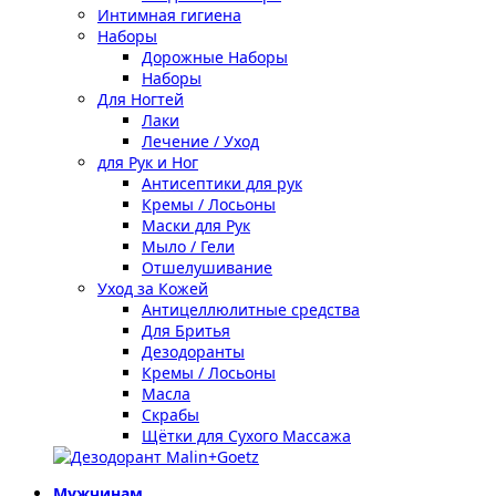
Интимная гигиена
Наборы
Дорожные Наборы
Наборы
Для Ногтей
Лаки
Лечение / Уход
для Рук и Ног
Антисептики для рук
Кремы / Лосьоны
Маски для Рук
Мыло / Гели
Отшелушивание
Уход за Кожей
Антицеллюлитные средства
Для Бритья
Дезодоранты
Кремы / Лосьоны
Масла
Скрабы
Щётки для Сухого Массажа
Мужчинам