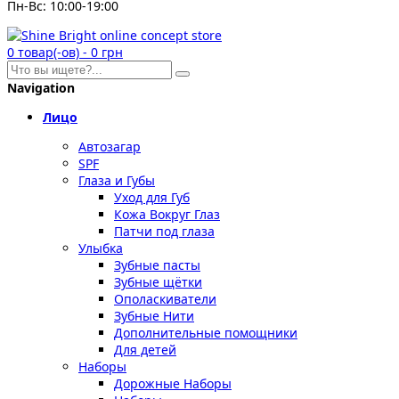
Пн-Вс: 10:00-19:00
0
товар(-ов)
-
0 грн
Navigation
Лицо
Автозагар
SPF
Глаза и Губы
Уход для Губ
Кожа Вокруг Глаз
Патчи под глаза
Улыбка
Зубные пасты
Зубные щётки
Ополаскиватели
Зубные Нити
Дополнительные помощники
Для детей
Наборы
Дорожные Наборы