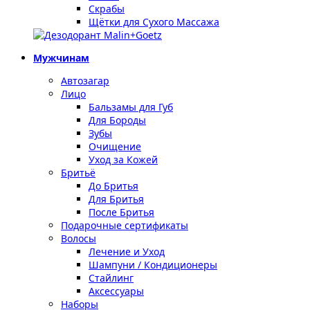
Скрабы
Щётки для Сухого Массажа
Мужчинам
Автозагар
Лицо
Бальзамы для Губ
Для Бороды
Зубы
Очищение
Уход за Кожей
Бритьё
До Бритья
Для Бритья
После Бритья
Подарочные сертификаты
Волосы
Лечение и Уход
Шампуни / Кондиционеры
Стайлинг
Аксессуары
Наборы