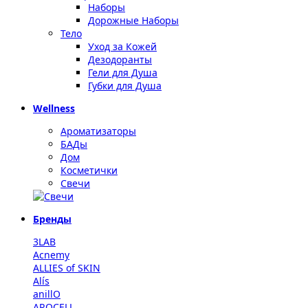
Наборы
Дорожные Наборы
Тело
Уход за Кожей
Дезодоранты
Гели для Душа
Губки для Душа
Wellness
Ароматизаторы
БАДы
Дом
Косметички
Свечи
Бренды
3LAB
Acnemy
ALLIES of SKIN
Alís
anillO
AROCELL