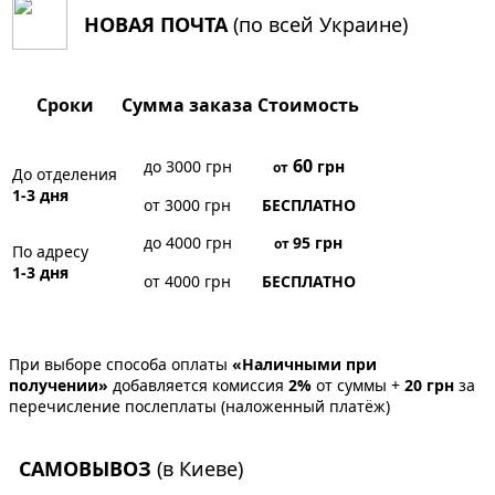
НОВАЯ ПОЧТА
(по всей Украине)
Сроки
Сумма заказа
Стоимость
60
до 3000 грн
грн
от
До отделения
1-3 дня
от 3000 грн
БЕСПЛАТНО
до 4000 грн
95
грн
от
По адресу
1-3 дня
от 4000 грн
БЕСПЛАТНО
При выборе способа оплаты
«Наличными при
получении»
добавляется комиссия
2%
от суммы +
20 грн
за
перечисление послеплаты (наложенный платёж)
САМОВЫВОЗ
(в Киеве)