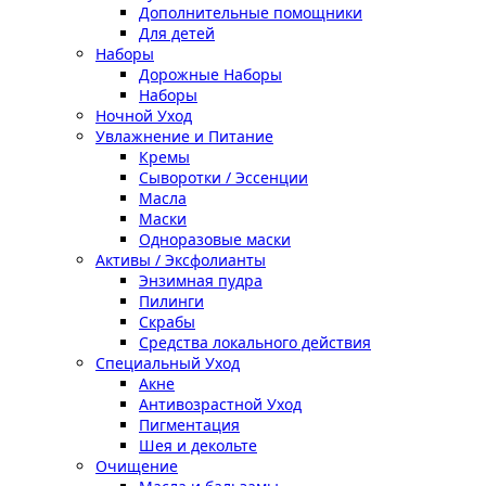
Дополнительные помощники
Для детей
Наборы
Дорожные Наборы
Наборы
Ночной Уход
Увлажнение и Питание
Кремы
Сыворотки / Эссенции
Масла
Маски
Одноразовые маски
Активы / Эксфолианты
Энзимная пудра
Пилинги
Скрабы
Средства локального действия
Специальный Уход
Акне
Антивозрастной Уход
Пигментация
Шея и декольте
Очищение