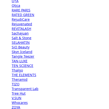
Q+A
Qtica
RARE PARIS
RATED GREEN
RejudiCare
Rejuvenated
REVITALASH
Sachajuan
Salt & Stone
SELAHATIN
SiO Beauty
Skyn Iceland
Tangle Teezer
TAN-LUXE
TEN SCIENCE
Thalgo
THE ELEMENTS
Theramid
TIZO
Transparent Lab
Tree Hut
V.SUN
Whocares
ZOYA