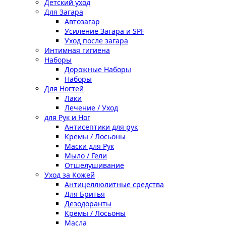
Детский уход
Для Загара
Автозагар
Усиление Загара и SPF
Уход после загара
Интимная гигиена
Наборы
Дорожные Наборы
Наборы
Для Ногтей
Лаки
Лечение / Уход
для Рук и Ног
Антисептики для рук
Кремы / Лосьоны
Маски для Рук
Мыло / Гели
Отшелушивание
Уход за Кожей
Антицеллюлитные средства
Для Бритья
Дезодоранты
Кремы / Лосьоны
Масла