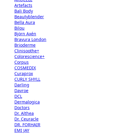
Artefacts
Bali Body
Beautyblender
Bella Aura
Bilou
Björn Axén
Bravura London
Brioderme
Clinisoothe+
Colorescience+
Corpus
COSMEDIX
Curaprox
CURLY SHYLL
Darling
Davroe
DCL
Dermalogica
Doctors
Dr. Althea
Dr. Ceuracle
DR. FORHAIR
EMI JAY