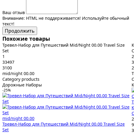
Ваш отзыв
Внимание:
HTML не поддерживается! Используйте обычный
текст!
Продолжить
Похожие товары
Тревел-Набор для Путешествий Mid/Night 00.00 Travel Size
К
Set
C
1
2
33497
3
3100
2
mid/night 00.00
T
Category products
C
Дорожные Наборы
-25%
T
К
C
mid/night 00.00
2
Тревел-Набор для Путешествий Mid/Night 00.00 Travel Size
9
Set
3