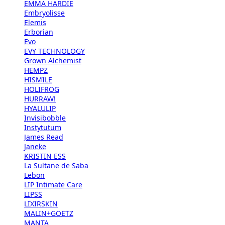
EMMA HARDIE
Embryolisse
Elemis
Erborian
Evo
EVY TECHNOLOGY
Grown Alchemist
HEMPZ
HISMILE
HOLIFROG
HURRAW!
HYALULIP
Invisibobble
Instytutum
James Read
Janeke
KRISTIN ESS
La Sultane de Saba
Lebon
LIP Intimate Care
LIPSS
LIXIRSKIN
MALIN+GOETZ
MANTA