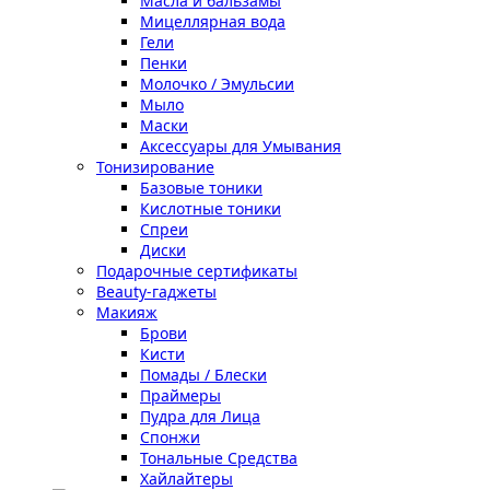
Масла и бальзамы
Мицеллярная вода
Гели
Пенки
Молочко / Эмульсии
Мыло
Маски
Аксессуары для Умывания
Тонизирование
Базовые тоники
Кислотные тоники
Спреи
Диски
Подарочные сертификаты
Beauty-гаджеты
Макияж
Брови
Кисти
Помады / Блески
Праймеры
Пудра для Лица
Спонжи
Тональные Средства
Хайлайтеры