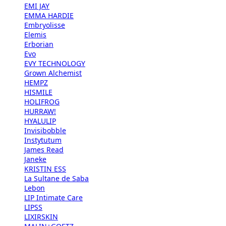
EMI JAY
EMMA HARDIE
Embryolisse
Elemis
Erborian
Evo
EVY TECHNOLOGY
Grown Alchemist
HEMPZ
HISMILE
HOLIFROG
HURRAW!
HYALULIP
Invisibobble
Instytutum
James Read
Janeke
KRISTIN ESS
La Sultane de Saba
Lebon
LIP Intimate Care
LIPSS
LIXIRSKIN