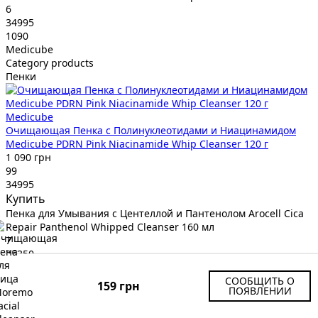
6
34995
1090
Medicube
Category products
Пенки
Medicube
Очищающая Пенка с Полинуклеотидами и Ниацинамидом
Medicube PDRN Pink Niacinamide Whip Cleanser 120 г
1 090 грн
99
34995
Купить
Пенка для Умывания с Центеллой и Пантенолом Arocell Cica
Repair Panthenol Whipped Cleanser 160 мл
7
35350
790
Arocell
СООБЩИТЬ О
159 грн
ПОЯВЛЕНИИ
Category products
Пенки