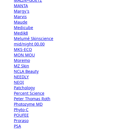
MALIN+GOETZ
MANTA
Margy's
Marvis
Maude
Medicube
Medik8
Melumé Skinscience
mid/night 00.00
MKS-ECO
MON MOU
Moremo
MZ Skin
NCLA Beauty
NEEDLY
NEQI
Patchology
Percent Science
Peter Thomas Roth
Photozyme MD
Phyto-C
POUFEE
Proraso
PSA