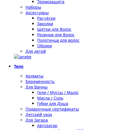
Термозащита
Наборы
Аксессуары
Расчёски
Заколки
Щётки для Волос
Резинки для Волос
Полотенца для волос
Ободки
Для детей
Тело
Ароматы
Беременность
Для Ванны
Гели / Муссы / Мыло
Масла / Соль
Губки для Душа
Подарочные сертификаты
Детский уход
Для Загара
Автозагар