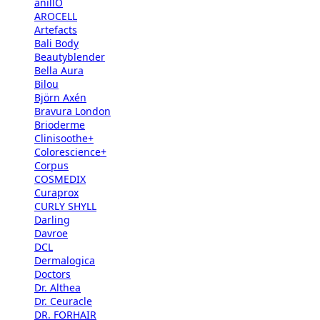
anillO
AROCELL
Artefacts
Bali Body
Beautyblender
Bella Aura
Bilou
Björn Axén
Bravura London
Brioderme
Clinisoothe+
Colorescience+
Corpus
COSMEDIX
Curaprox
CURLY SHYLL
Darling
Davroe
DCL
Dermalogica
Doctors
Dr. Althea
Dr. Ceuracle
DR. FORHAIR