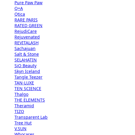
Pure Paw Paw
Q+A
Qtica
RARE PARIS
RATED GREEN
RejudiCare
Rejuvenated
REVITALASH
Sachajuan
Salt & Stone
SELAHATIN
SiO Beauty
Skyn Iceland
Tangle Teezer
TAN-LUXE
TEN SCIENCE
Thalgo
THE ELEMENTS
Theramid
TIZO
Transparent Lab
Tree Hut
V.SUN
Whocares