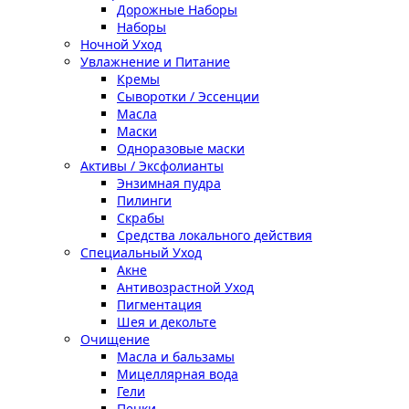
Дорожные Наборы
Наборы
Ночной Уход
Увлажнение и Питание
Кремы
Сыворотки / Эссенции
Масла
Маски
Одноразовые маски
Активы / Эксфолианты
Энзимная пудра
Пилинги
Скрабы
Средства локального действия
Специальный Уход
Акне
Антивозрастной Уход
Пигментация
Шея и декольте
Очищение
Масла и бальзамы
Мицеллярная вода
Гели
Пенки