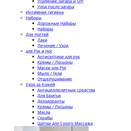
Усиление Загара и SPF
Уход после загара
Интимная гигиена
Наборы
Дорожные Наборы
Наборы
Для Ногтей
Лаки
Лечение / Уход
для Рук и Ног
Антисептики для рук
Кремы / Лосьоны
Маски для Рук
Мыло / Гели
Отшелушивание
Уход за Кожей
Антицеллюлитные средства
Для Бритья
Дезодоранты
Кремы / Лосьоны
Масла
Скрабы
Щётки для Сухого Массажа