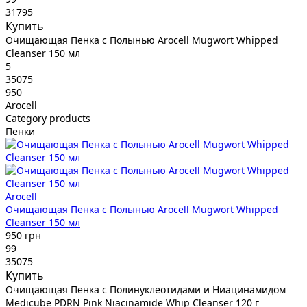
31795
Купить
Очищающая Пенка с Полынью Arocell Mugwort Whipped
Cleanser 150 мл
5
35075
950
Arocell
Category products
Пенки
Arocell
Очищающая Пенка с Полынью Arocell Mugwort Whipped
Cleanser 150 мл
950 грн
99
35075
Купить
Очищающая Пенка с Полинуклеотидами и Ниацинамидом
Medicube PDRN Pink Niacinamide Whip Cleanser 120 г