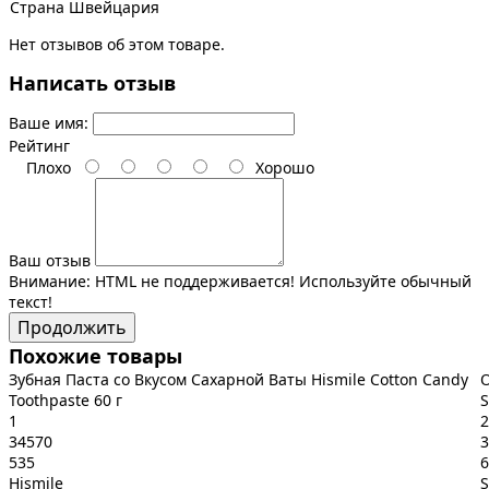
Страна
Швейцария
Нет отзывов об этом товаре.
Написать отзыв
Ваше имя:
Рейтинг
Плохо
Хорошо
Ваш отзыв
Внимание:
HTML не поддерживается! Используйте обычный
текст!
Продолжить
Похожие товары
Зубная Паста со Вкусом Сахарной Ваты Hismile Cotton Candy
О
Toothpaste 60 г
S
1
2
34570
3
535
6
Hismile