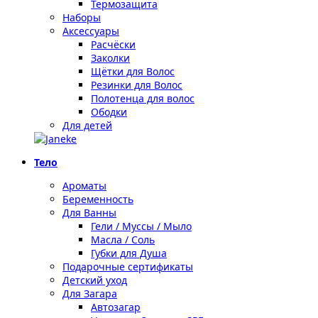
Термозащита
Наборы
Аксессуары
Расчёски
Заколки
Щётки для Волос
Резинки для Волос
Полотенца для волос
Ободки
Для детей
Тело
Ароматы
Беременность
Для Ванны
Гели / Муссы / Мыло
Масла / Соль
Губки для Душа
Подарочные сертификаты
Детский уход
Для Загара
Автозагар