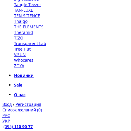
Tangle Teezer
TAN-LUXE
TEN SCIENCE
Thalgo
THE ELEMENTS
Theramid
TIZO
Transparent Lab
Tree Hut
V.SUN
Whocares
ZOYA
Новинки
Sale
О нас
Вход
/
Регистрация
Список желаний (0)
РУС
УКР
(095)
110 90 77