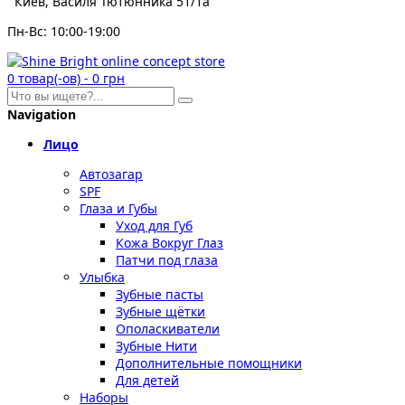
Киев, Василя Тютюнника 51/1а
Пн-Вс: 10:00-19:00
0
товар(-ов)
-
0 грн
Navigation
Лицо
Автозагар
SPF
Глаза и Губы
Уход для Губ
Кожа Вокруг Глаз
Патчи под глаза
Улыбка
Зубные пасты
Зубные щётки
Ополаскиватели
Зубные Нити
Дополнительные помощники
Для детей
Наборы