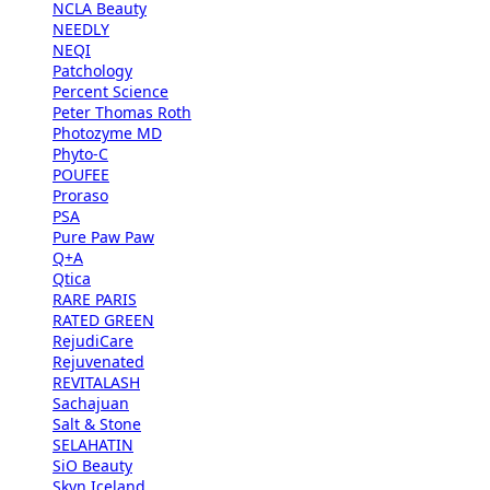
NCLA Beauty
NEEDLY
NEQI
Patchology
Percent Science
Peter Thomas Roth
Photozyme MD
Phyto-C
POUFEE
Proraso
PSA
Pure Paw Paw
Q+A
Qtica
RARE PARIS
RATED GREEN
RejudiCare
Rejuvenated
REVITALASH
Sachajuan
Salt & Stone
SELAHATIN
SiO Beauty
Skyn Iceland