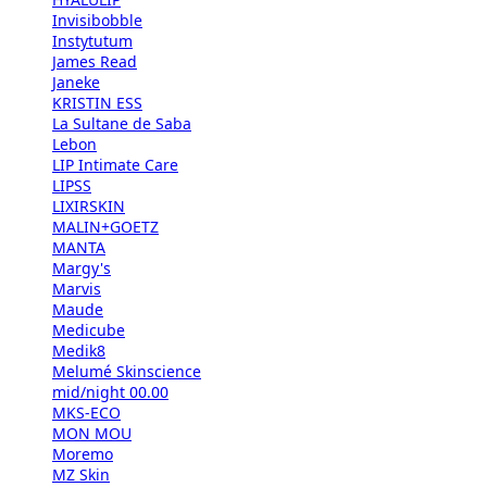
Invisibobble
Instytutum
James Read
Janeke
KRISTIN ESS
La Sultane de Saba
Lebon
LIP Intimate Care
LIPSS
LIXIRSKIN
MALIN+GOETZ
MANTA
Margy's
Marvis
Maude
Medicube
Medik8
Melumé Skinscience
mid/night 00.00
MKS-ECO
MON MOU
Moremo
MZ Skin