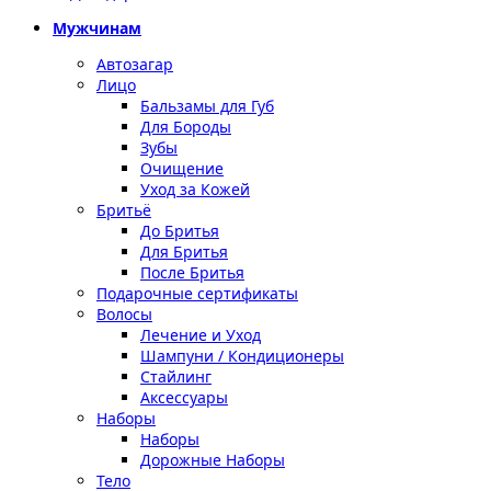
Мужчинам
Автозагар
Лицо
Бальзамы для Губ
Для Бороды
Зубы
Очищение
Уход за Кожей
Бритьё
До Бритья
Для Бритья
После Бритья
Подарочные сертификаты
Волосы
Лечение и Уход
Шампуни / Кондиционеры
Стайлинг
Аксессуары
Наборы
Наборы
Дорожные Наборы
Тело