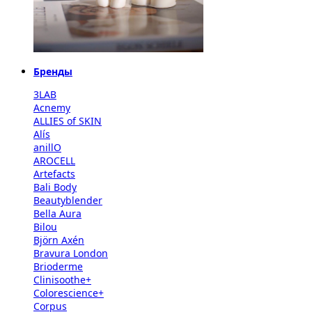
Бренды
3LAB
Acnemy
ALLIES of SKIN
Alís
anillO
AROCELL
Artefacts
Bali Body
Beautyblender
Bella Aura
Bilou
Björn Axén
Bravura London
Brioderme
Clinisoothe+
Colorescience+
Corpus