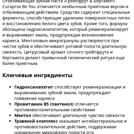
Отбеливающая зубная паста «Грейпфрут & Бергамот»
Curaprox Be You отличается необычным приятным вкусом и
отбеливающим действием. Средство содержит специальные
ферменты, способствующие удалению поверхностных пятен
и восстановлению белого цвета зубов. Кроме того, формула
обогащена гидроксилапатитом, который реминерализирует
и выравнивает эмаль, предупреждая возникновение
кариеса. Ментоловые микрогранулы растворяются при
чистке зубов и обеспечивают ротовой полости длительную
свежесть. Цитрусовый аромат сочного грейпфрута и
бергамота делают привычный гигиенический ритуал еще
более приятным.
Ключевые ингредиенты
Гидроксилапатит
способствует реминерализации и
выравниванию зубной эмали, предупреждает
появление кариеса
Провитамин B5 (пантенол)
отличается
противовоспалительными свойствами
Ментол
обеспечивает длительное чувство свежести
Травяной комплекс
оказывает антибактериальное и
противовоспалительное действие, поддерживая
нормальную микрофлору полости рта.