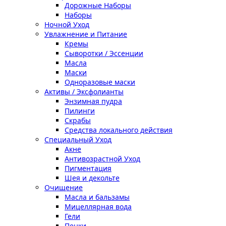
Дорожные Наборы
Наборы
Ночной Уход
Увлажнение и Питание
Кремы
Сыворотки / Эссенции
Масла
Маски
Одноразовые маски
Активы / Эксфолианты
Энзимная пудра
Пилинги
Скрабы
Средства локального действия
Специальный Уход
Акне
Антивозрастной Уход
Пигментация
Шея и декольте
Очищение
Масла и бальзамы
Мицеллярная вода
Гели
Пенки