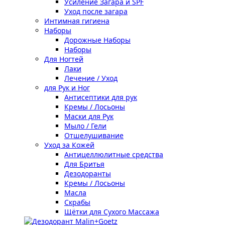
Усиление Загара и SPF
Уход после загара
Интимная гигиена
Наборы
Дорожные Наборы
Наборы
Для Ногтей
Лаки
Лечение / Уход
для Рук и Ног
Антисептики для рук
Кремы / Лосьоны
Маски для Рук
Мыло / Гели
Отшелушивание
Уход за Кожей
Антицеллюлитные средства
Для Бритья
Дезодоранты
Кремы / Лосьоны
Масла
Скрабы
Щётки для Сухого Массажа