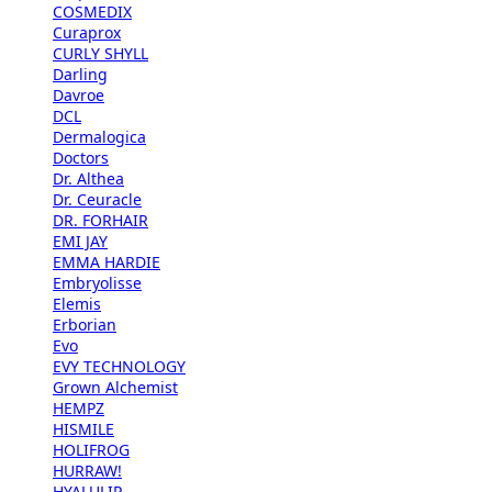
COSMEDIX
Curaprox
CURLY SHYLL
Darling
Davroe
DCL
Dermalogica
Doctors
Dr. Althea
Dr. Ceuracle
DR. FORHAIR
EMI JAY
EMMA HARDIE
Embryolisse
Elemis
Erborian
Evo
EVY TECHNOLOGY
Grown Alchemist
HEMPZ
HISMILE
HOLIFROG
HURRAW!
HYALULIP