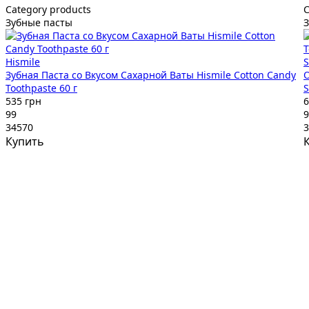
Category products
C
Зубные пасты
Hismile
Зубная Паста со Вкусом Сахарной Ваты Hismile Cotton Candy
О
Toothpaste 60 г
S
535 грн
6
99
9
34570
3
Купить