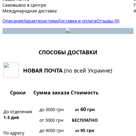
Самовывоз в Центре
Международная доставка
A
Описание
Характеристики
Доставка и оплата
Отзывы (0)
СПОСОБЫ ДОСТАВКИ
НОВАЯ ПОЧТА
(по всей Украине)
Сроки
Сумма заказа
Стоимость
60
до 3000 грн
грн
от
До отделения
1-3 дня
от 3000 грн
БЕСПЛАТНО
до 4000 грн
95
грн
от
По адресу