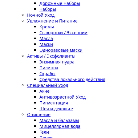
Дорожные Наборы
Наборы
Ночной Уход
Увлажнение и Питание
Кремы
Сыворотки / Эссенции
Масла
Маски
Одноразовые маски
Активы / Эксфолианты
Энзимная пудра
Пилинги
Скрабы
Средства локального действия
Специальный Уход
Акне
Антивозрастной Уход
Пигментация
Шея и декольте
Очищение
Масла и бальзамы
Мицеллярная вода
Гели
Пенки