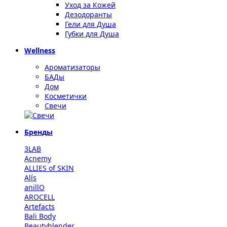
Уход за Кожей
Дезодоранты
Гели для Душа
Губки для Душа
Wellness
Ароматизаторы
БАДы
Дом
Косметички
Свечи
Бренды
3LAB
Acnemy
ALLIES of SKIN
Alís
anillO
AROCELL
Artefacts
Bali Body
Beautyblender