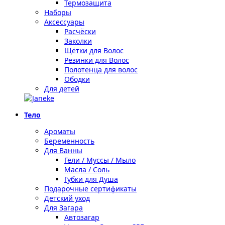
Термозащита
Наборы
Аксессуары
Расчёски
Заколки
Щётки для Волос
Резинки для Волос
Полотенца для волос
Ободки
Для детей
Тело
Ароматы
Беременность
Для Ванны
Гели / Муссы / Мыло
Масла / Соль
Губки для Душа
Подарочные сертификаты
Детский уход
Для Загара
Автозагар