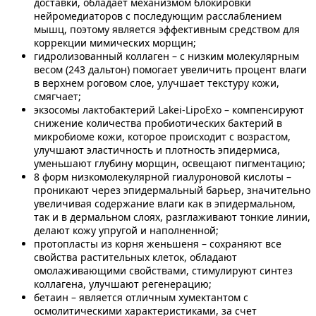
доставки, обладает механизмом блокировки
нейромедиаторов с последующим расслаблением
мышц, поэтому является эффективным средством для
коррекции мимических морщин;
гидролизованный коллаген – с низким молекулярным
весом (243 дальтон) помогает увеличить процент влаги
в верхнем роговом слое, улучшает текстуру кожи,
смягчает;
экзосомы лактобактерий Lakei-LipoExo – компенсируют
снижение количества пробиотических бактерий в
микробиоме кожи, которое происходит с возрастом,
улучшают эластичность и плотность эпидермиса,
уменьшают глубину морщин, освещают пигментацию;
8 форм низкомолекулярной гиалуроновой кислоты –
проникают через эпидермальный барьер, значительно
увеличивая содержание влаги как в эпидермальном,
так и в дермальном слоях, разглаживают тонкие линии,
делают кожу упругой и наполненной;
протопласты из корня женьшеня – сохраняют все
свойства растительных клеток, обладают
омолаживающими свойствами, стимулируют синтез
коллагена, улучшают регенерацию;
бетаин – является отличным хумектантом с
осмолитическими характеристиками, за счет