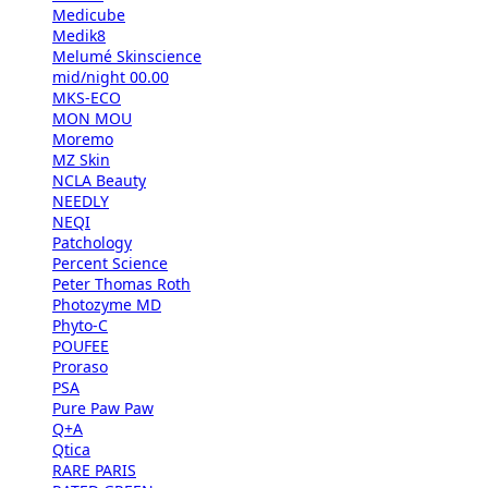
Medicube
Medik8
Melumé Skinscience
mid/night 00.00
MKS-ECO
MON MOU
Moremo
MZ Skin
NCLA Beauty
NEEDLY
NEQI
Patchology
Percent Science
Peter Thomas Roth
Photozyme MD
Phyto-C
POUFEE
Proraso
PSA
Pure Paw Paw
Q+A
Qtica
RARE PARIS