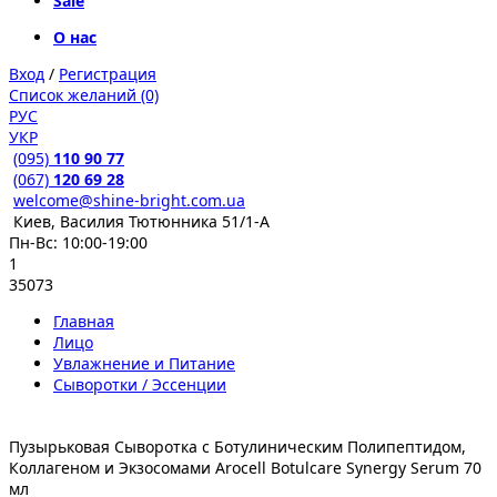
Sale
О нас
Вход
/
Регистрация
Список желаний (0)
РУС
УКР
(095)
110 90 77
(067)
120 69 28
welcome@shine-bright.com.ua
Киев, Василия Тютюнника 51/1-А
Пн-Вс: 10:00-19:00
1
35073
Главная
Лицо
Увлажнение и Питание
Сыворотки / Эссенции
Пузырьковая Сыворотка с Ботулиническим Полипептидом,
Коллагеном и Экзосомами Arocell Botulcare Synergy Serum 70
мл