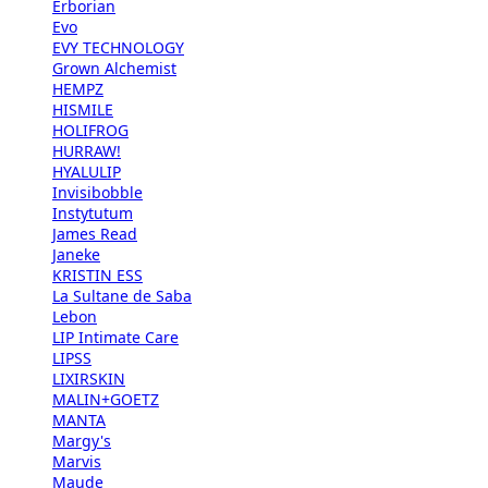
Erborian
Evo
EVY TECHNOLOGY
Grown Alchemist
HEMPZ
HISMILE
HOLIFROG
HURRAW!
HYALULIP
Invisibobble
Instytutum
James Read
Janeke
KRISTIN ESS
La Sultane de Saba
Lebon
LIP Intimate Care
LIPSS
LIXIRSKIN
MALIN+GOETZ
MANTA
Margy's
Marvis
Maude