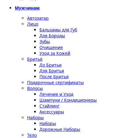
Мужчинам
Автозагар
Лицо
Бальзамы для Губ
Для Бороды
Зубы
Очищение
Уход за Кожей
Бритьё
До Бритья
Для Бритья
После Бритья
Подарочные сертификаты
Волосы
Лечение и Уход
Шампуни / Кондиционеры
Стайлинг
Аксессуары
Наборы
Наборы
Дорожные Наборы
Тело