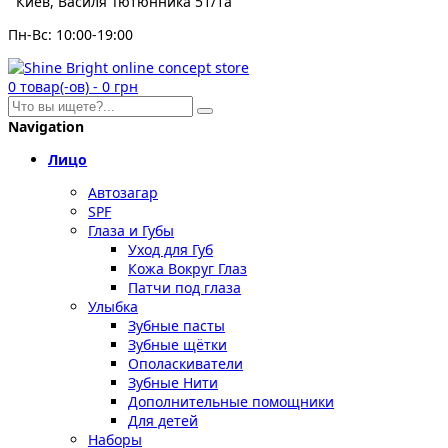
Киев, Василя Тютюнника 51/1а
Пн-Вс: 10:00-19:00
0
товар(-ов)
-
0 грн
Navigation
Лицо
Автозагар
SPF
Глаза и Губы
Уход для Губ
Кожа Вокруг Глаз
Патчи под глаза
Улыбка
Зубные пасты
Зубные щётки
Ополаскиватели
Зубные Нити
Дополнительные помощники
Для детей
Наборы