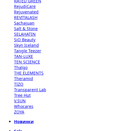
RATED GREEN
RejudiCare
Rejuvenated
REVITALASH
Sachajuan
Salt & Stone
SELAHATIN
SiO Beauty
Skyn Iceland
Tangle Teezer
TAN-LUXE
TEN SCIENCE
Thalgo
THE ELEMENTS
Theramid
TIZO
Transparent Lab
Tree Hut
V.SUN
Whocares
ZOYA
Новинки