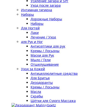
Усиление Загара и SPF
Уход после загара
Интимная гигиена
Наборы
Дорожные Наборы
Наборы
Для Ногтей
Лаки
Лечение / Уход
для Рук и Ног
Антисептики для рук
Кремы / Лосьоны
Маски для Рук
Мыло / Гели
Отшелушивание
Уход за Кожей
Антицеллюлитные средства
Для Бритья
Дезодоранты
Кремы / Лосьоны
Масла
Скрабы
Щётки для Сухого Массажа