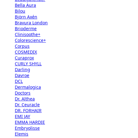
Bella Aura
Bilou
Björn Axén
Bravura London
Brioderme
Clinisoothe+
Colorescience+
Corpus
COSMEDIX
Curaprox
CURLY SHYLL
Darling
Davroe
DCL
Dermalogica
Doctors
Dr. Althea
Dr. Ceuracle
DR. FORHAIR
EMI JAY
EMMA HARDIE
Embryolisse
Elemis