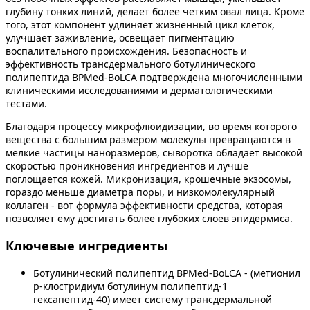
глубину тонких линий, делает более четким овал лица. Кроме
того, этот компонент удлиняет жизненный цикл клеток,
улучшает заживление, освещает пигментацию
воспалительного происхождения. Безопасность и
эффективность трансдермального ботулинического
полипептида BPMed-BoLCA подтверждена многочисленными
клиническими исследованиями и дерматологическими
тестами.
Благодаря процессу микрофлюидизации, во время которого
вещества с большим размером молекулы превращаются в
мелкие частицы наноразмеров, сыворотка обладает высокой
скоростью проникновения ингредиентов и лучше
поглощается кожей. Микронизация, крошечные экзосомы,
гораздо меньше диаметра поры, и низкомолекулярный
коллаген - вот формула эффективности средства, которая
позволяет ему достигать более глубоких слоев эпидермиса.
Ключевые ингредиенты
Ботулинический полипептид BPMed-BoLCA - (метионил
р-клостридиум ботулинум полипептид-1
гексапептид-40) имеет систему трансдермальной