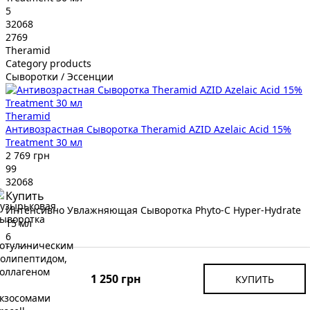
5
32068
2769
Theramid
Category products
Сыворотки / Эссенции
Theramid
Антивозрастная Сыворотка Theramid AZID Azelaic Acid 15%
Treatment 30 мл
2 769 грн
99
32068
Купить
Интенсивно Увлажняющая Сыворотка Phyto-C Hyper-Hydrate
15 мл
6
31641
3465
Phyto-C
1 250 грн
КУПИТЬ
Category products
Сыворотки / Эссенции