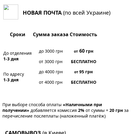
НОВАЯ ПОЧТА
(по всей Украине)
Сроки
Сумма заказа
Стоимость
60
до 3000 грн
грн
от
До отделения
1-3 дня
от 3000 грн
БЕСПЛАТНО
до 4000 грн
95
грн
от
По адресу
1-3 дня
от 4000 грн
БЕСПЛАТНО
При выборе способа оплаты
«Наличными при
получении»
добавляется комиссия
2%
от суммы +
20 грн
за
перечисление послеплаты (наложенный платёж)
САМОВЫВОЗ
(в Киеве)