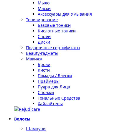
Мыло
Маски
Аксессуары для Умывания
Тонизирование
Базовые тоники
Кислотные тоники
Спреи
Диски
Подарочные сертификаты
Beauty-гаджеты
Макияж
Брови
Кисти
Помады / Блески
Праймеры
Пудра для Лица
Спонжи
Тональные Средства
Хайлайтеры
Волосы
Шампуни