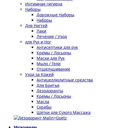
Интимная гигиена
Наборы
Дорожные Наборы
Наборы
Для Ногтей
Лаки
Лечение / Уход
для Рук и Ног
Антисептики для рук
Кремы / Лосьоны
Маски для Рук
Мыло / Гели
Отшелушивание
Уход за Кожей
Антицеллюлитные средства
Для Бритья
Дезодоранты
Кремы / Лосьоны
Масла
Скрабы
Щётки для Сухого Массажа
Мужчинам