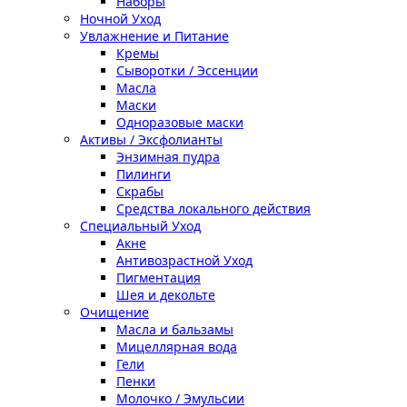
Наборы
Ночной Уход
Увлажнение и Питание
Кремы
Сыворотки / Эссенции
Масла
Маски
Одноразовые маски
Активы / Эксфолианты
Энзимная пудра
Пилинги
Скрабы
Средства локального действия
Специальный Уход
Акне
Антивозрастной Уход
Пигментация
Шея и декольте
Очищение
Масла и бальзамы
Мицеллярная вода
Гели
Пенки
Молочко / Эмульсии