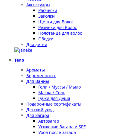
Аксессуары
Расчёски
Заколки
Щётки для Волос
Резинки для Волос
Полотенца для волос
Ободки
Для детей
Тело
Ароматы
Беременность
Для Ванны
Гели / Муссы / Мыло
Масла / Соль
Губки для Душа
Подарочные сертификаты
Детский уход
Для Загара
Автозагар
Усиление Загара и SPF
Уход после загара