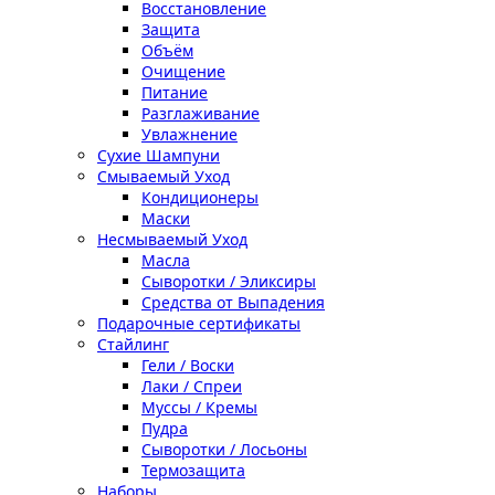
Восстановление
Защита
Объём
Очищение
Питание
Разглаживание
Увлажнение
Сухие Шампуни
Смываемый Уход
Кондиционеры
Маски
Несмываемый Уход
Масла
Сыворотки / Эликсиры
Средства от Выпадения
Подарочные сертификаты
Стайлинг
Гели / Воски
Лаки / Спреи
Муссы / Кремы
Пудра
Сыворотки / Лосьоны
Термозащита
Наборы