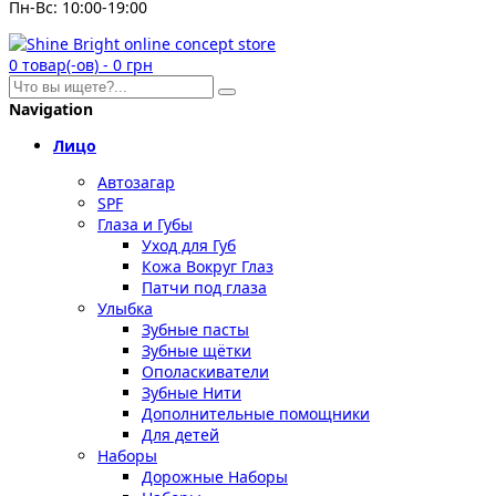
Пн-Вс: 10:00-19:00
0
товар(-ов)
-
0 грн
Navigation
Лицо
Автозагар
SPF
Глаза и Губы
Уход для Губ
Кожа Вокруг Глаз
Патчи под глаза
Улыбка
Зубные пасты
Зубные щётки
Ополаскиватели
Зубные Нити
Дополнительные помощники
Для детей
Наборы
Дорожные Наборы