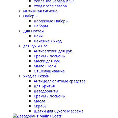
Усиление Загара и SPF
Уход после загара
Интимная гигиена
Наборы
Дорожные Наборы
Наборы
Для Ногтей
Лаки
Лечение / Уход
для Рук и Ног
Антисептики для рук
Кремы / Лосьоны
Маски для Рук
Мыло / Гели
Отшелушивание
Уход за Кожей
Антицеллюлитные средства
Для Бритья
Дезодоранты
Кремы / Лосьоны
Масла
Скрабы
Щётки для Сухого Массажа