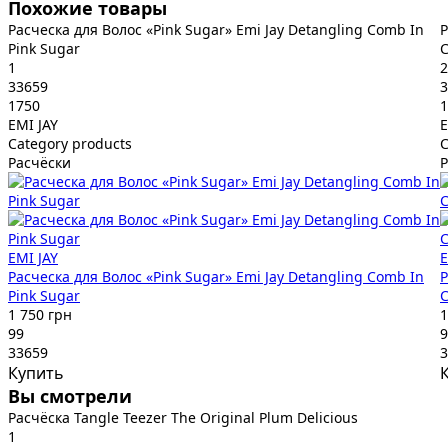
Похожие товары
Расческа для Волос «Pink Sugar» Emi Jay Detangling Comb In
Р
Pink Sugar
C
1
2
33659
3
1750
1
EMI JAY
E
Category products
C
Расчёски
Р
EMI JAY
E
Расческа для Волос «Pink Sugar» Emi Jay Detangling Comb In
Р
Pink Sugar
C
1 750 грн
1
99
9
33659
3
Купить
Вы смотрели
Расчёска Tangle Teezer The Original Plum Delicious
1