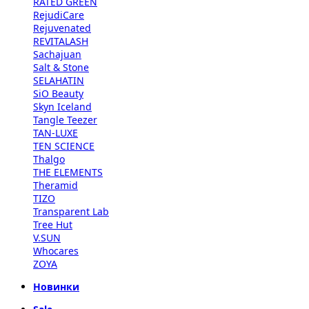
RATED GREEN
RejudiCare
Rejuvenated
REVITALASH
Sachajuan
Salt & Stone
SELAHATIN
SiO Beauty
Skyn Iceland
Tangle Teezer
TAN-LUXE
TEN SCIENCE
Thalgo
THE ELEMENTS
Theramid
TIZO
Transparent Lab
Tree Hut
V.SUN
Whocares
ZOYA
Новинки