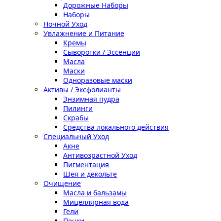
Дорожные Наборы
Наборы
Ночной Уход
Увлажнение и Питание
Кремы
Сыворотки / Эссенции
Масла
Маски
Одноразовые маски
Активы / Эксфолианты
Энзимная пудра
Пилинги
Скрабы
Средства локального действия
Специальный Уход
Акне
Антивозрастной Уход
Пигментация
Шея и декольте
Очищение
Масла и бальзамы
Мицеллярная вода
Гели
Пенки