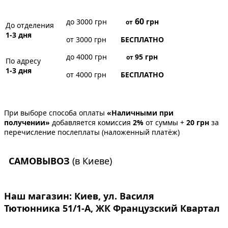
60
до 3000 грн
грн
от
До отделения
1-3 дня
от 3000 грн
БЕСПЛАТНО
до 4000 грн
95
грн
от
По адресу
1-3 дня
от 4000 грн
БЕСПЛАТНО
При выборе способа оплаты
«Наличными при
получении»
добавляется комиссия
2%
от суммы +
20 грн
за
перечисление послеплаты (наложенный платёж)
САМОВЫВОЗ
(в Киеве)
Наш магазин:
Киев, ул. Василя
Тютюнника 51/1-А, ЖК Французский Квартал