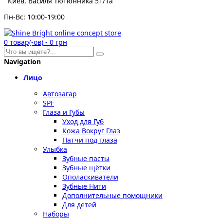
Киев, Василя Тютюнника 51/1а
Пн-Вс: 10:00-19:00
0
товар(-ов)
-
0 грн
Navigation
Лицо
Автозагар
SPF
Глаза и Губы
Уход для Губ
Кожа Вокруг Глаз
Патчи под глаза
Улыбка
Зубные пасты
Зубные щётки
Ополаскиватели
Зубные Нити
Дополнительные помощники
Для детей
Наборы