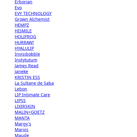
Erborian
Evo
EVY TECHNOLOGY
Grown Alchemist
HEMPZ
HISMILE
HOLIFROG
HURRAW!
HYALULIP
Invisibobble
Instytutum
James Read
Janeke
KRISTIN ESS
La Sultane de Saba
Lebon
LIP Intimate Care
LIPSS
LIXIRSKIN
MALIN+GOETZ
MANTA
Margy's
Marvis
Maude