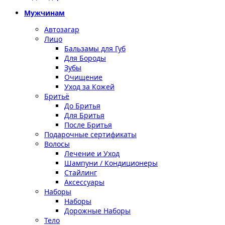
Мужчинам
Автозагар
Лицо
Бальзамы для Губ
Для Бороды
Зубы
Очищение
Уход за Кожей
Бритьё
До Бритья
Для Бритья
После Бритья
Подарочные сертификаты
Волосы
Лечение и Уход
Шампуни / Кондиционеры
Стайлинг
Аксессуары
Наборы
Наборы
Дорожные Наборы
Тело