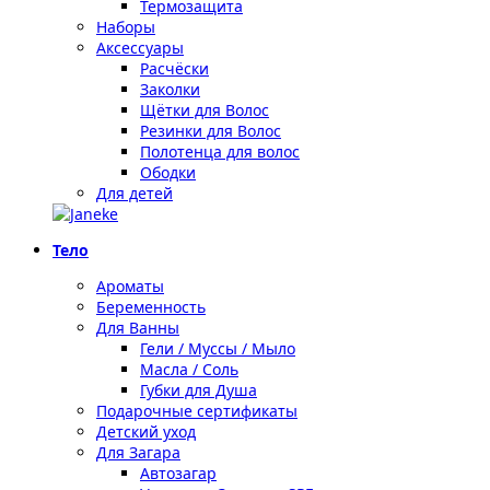
Термозащита
Наборы
Аксессуары
Расчёски
Заколки
Щётки для Волос
Резинки для Волос
Полотенца для волос
Ободки
Для детей
Тело
Ароматы
Беременность
Для Ванны
Гели / Муссы / Мыло
Масла / Соль
Губки для Душа
Подарочные сертификаты
Детский уход
Для Загара
Автозагар