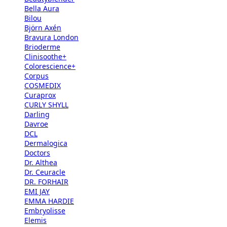
Bella Aura
Bilou
Björn Axén
Bravura London
Brioderme
Clinisoothe+
Colorescience+
Corpus
COSMEDIX
Curaprox
CURLY SHYLL
Darling
Davroe
DCL
Dermalogica
Doctors
Dr. Althea
Dr. Ceuracle
DR. FORHAIR
EMI JAY
EMMA HARDIE
Embryolisse
Elemis