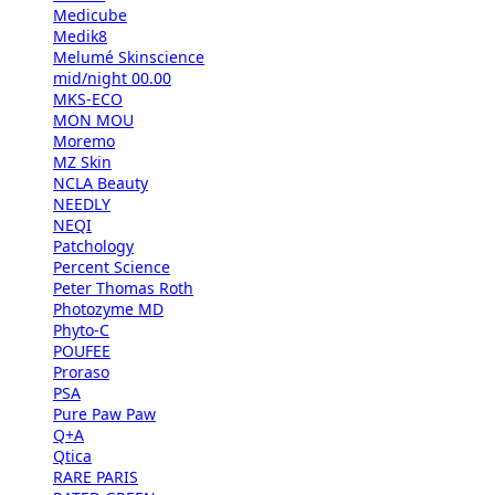
Medicube
Medik8
Melumé Skinscience
mid/night 00.00
MKS-ECO
MON MOU
Moremo
MZ Skin
NCLA Beauty
NEEDLY
NEQI
Patchology
Percent Science
Peter Thomas Roth
Photozyme MD
Phyto-C
POUFEE
Proraso
PSA
Pure Paw Paw
Q+A
Qtica
RARE PARIS