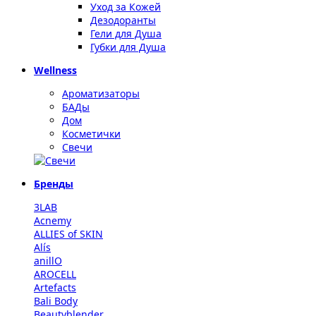
Уход за Кожей
Дезодоранты
Гели для Душа
Губки для Душа
Wellness
Ароматизаторы
БАДы
Дом
Косметички
Свечи
Бренды
3LAB
Acnemy
ALLIES of SKIN
Alís
anillO
AROCELL
Artefacts
Bali Body
Beautyblender