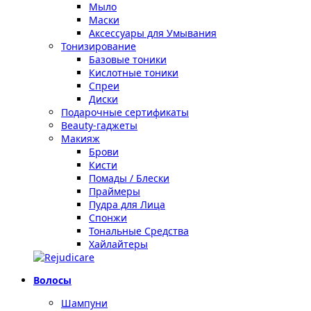
Мыло
Маски
Аксессуары для Умывания
Тонизирование
Базовые тоники
Кислотные тоники
Спреи
Диски
Подарочные сертификаты
Beauty-гаджеты
Макияж
Брови
Кисти
Помады / Блески
Праймеры
Пудра для Лица
Спонжи
Тональные Средства
Хайлайтеры
Волосы
Шампуни