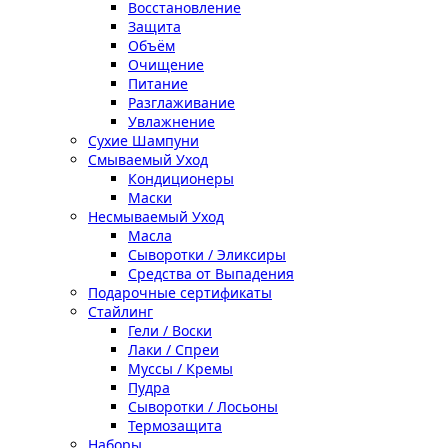
Восстановление
Защита
Объём
Очищение
Питание
Разглаживание
Увлажнение
Сухие Шампуни
Смываемый Уход
Кондиционеры
Маски
Несмываемый Уход
Масла
Сыворотки / Эликсиры
Средства от Выпадения
Подарочные сертификаты
Стайлинг
Гели / Воски
Лаки / Спреи
Муссы / Кремы
Пудра
Сыворотки / Лосьоны
Термозащита
Наборы