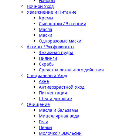
Наборы
Ночной Уход
Увлажнение и Питание
Кремы
Сыворотки / Эссенции
Масла
Маски
Одноразовые маски
Активы / Эксфолианты
Энзимная пудра
Пилинги
Скрабы
Средства локального действия
Специальный Уход
Акне
Антивозрастной Уход
Пигментация
Шея и декольте
Очищение
Масла и бальзамы
Мицеллярная вода
Гели
Пенки
Молочко / Эмульсии