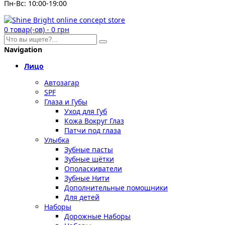
Пн-Вс: 10:00-19:00
0
товар(-ов)
-
0 грн
Navigation
Лицо
Автозагар
SPF
Глаза и Губы
Уход для Губ
Кожа Вокруг Глаз
Патчи под глаза
Улыбка
Зубные пасты
Зубные щётки
Ополаскиватели
Зубные Нити
Дополнительные помощники
Для детей
Наборы
Дорожные Наборы