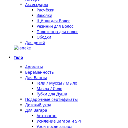
Аксессуары
Расчёски
Заколки
Щётки для Волос
Резинки для Волос
Полотенца для волос
Ободки
Для детей
Тело
Ароматы
Беременность
Для Ванны
Гели / Муссы / Мыло
Масла / Соль
Губки для Душа
Подарочные сертификаты
Детский уход
Для Загара
Автозагар
Усиление Загара и SPF
Уход после загара