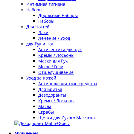
Интимная гигиена
Наборы
Дорожные Наборы
Наборы
Для Ногтей
Лаки
Лечение / Уход
для Рук и Ног
Антисептики для рук
Кремы / Лосьоны
Маски для Рук
Мыло / Гели
Отшелушивание
Уход за Кожей
Антицеллюлитные средства
Для Бритья
Дезодоранты
Кремы / Лосьоны
Масла
Скрабы
Щётки для Сухого Массажа
Мужчинам