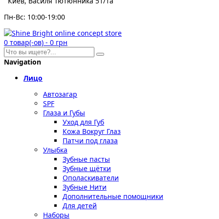
Киев, Василя Тютюнника 51/1а
Пн-Вс: 10:00-19:00
0
товар(-ов)
-
0 грн
Navigation
Лицо
Автозагар
SPF
Глаза и Губы
Уход для Губ
Кожа Вокруг Глаз
Патчи под глаза
Улыбка
Зубные пасты
Зубные щётки
Ополаскиватели
Зубные Нити
Дополнительные помощники
Для детей
Наборы