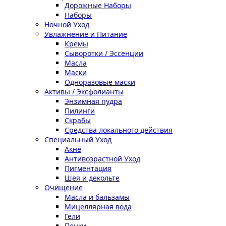
Дорожные Наборы
Наборы
Ночной Уход
Увлажнение и Питание
Кремы
Сыворотки / Эссенции
Масла
Маски
Одноразовые маски
Активы / Эксфолианты
Энзимная пудра
Пилинги
Скрабы
Средства локального действия
Специальный Уход
Акне
Антивозрастной Уход
Пигментация
Шея и декольте
Очищение
Масла и бальзамы
Мицеллярная вода
Гели
Пенки