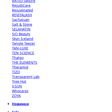
RATED GREEN
RejudiCare
Rejuvenated
REVITALASH
Sachajuan
Salt & Stone
SELAHATIN
SiO Beauty
Skyn Iceland
Tangle Teezer
TAN-LUXE
TEN SCIENCE
Thalgo
THE ELEMENTS
Theramid
TIZO
Transparent Lab
Tree Hut
V.SUN
Whocares
ZOYA
Новинки