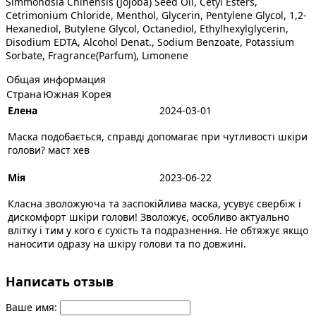
Simmondsia Chinensis (Jojoba) Seed Oil, Cetyl Esters,
Cetrimonium Chloride, Menthol, Glycerin, Pentylene Glycol, 1,2-
Hexanediol, Butylene Glycol, Octanediol, Ethylhexylglycerin,
Disodium EDTA, Alcohol Denat., Sodium Benzoate, Potassium
Sorbate, Fragrance(Parfum), Limonene
Общая информация
Страна
Южная Корея
Елена
2024-03-01
Маска подобається, справді допомагає при чутливості шкіри
голови? маст хев
Мія
2023-06-22
Класна зволожуюча та заспокійлива маска, усувує свербіж і
дискомфорт шкіри голови! Зволожує, особливо актуально
влітку і тим у кого є сухість та подразнення. Не обтяжує якщо
наносити одразу на шкіру голови та по довжині.
Написать отзыв
Ваше имя: