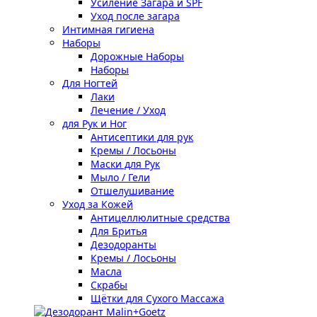
Усиление Загара и SPF
Уход после загара
Интимная гигиена
Наборы
Дорожные Наборы
Наборы
Для Ногтей
Лаки
Лечение / Уход
для Рук и Ног
Антисептики для рук
Кремы / Лосьоны
Маски для Рук
Мыло / Гели
Отшелушивание
Уход за Кожей
Антицеллюлитные средства
Для Бритья
Дезодоранты
Кремы / Лосьоны
Масла
Скрабы
Щётки для Сухого Массажа