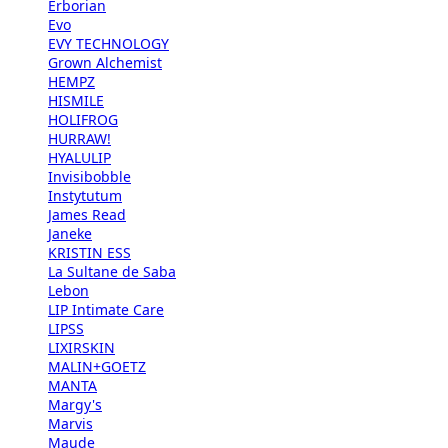
Erborian
Evo
EVY TECHNOLOGY
Grown Alchemist
HEMPZ
HISMILE
HOLIFROG
HURRAW!
HYALULIP
Invisibobble
Instytutum
James Read
Janeke
KRISTIN ESS
La Sultane de Saba
Lebon
LIP Intimate Care
LIPSS
LIXIRSKIN
MALIN+GOETZ
MANTA
Margy's
Marvis
Maude