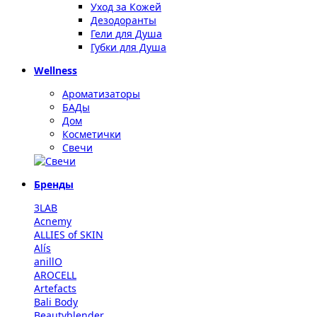
Уход за Кожей
Дезодоранты
Гели для Душа
Губки для Душа
Wellness
Ароматизаторы
БАДы
Дом
Косметички
Свечи
Бренды
3LAB
Acnemy
ALLIES of SKIN
Alís
anillO
AROCELL
Artefacts
Bali Body
Beautyblender