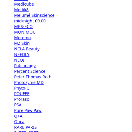
Medicube
Medik8
Melumé Skinscience
mid/night 00.00
MKS-ECO
MON MOU
Moremo
MZ Skin
NCLA Beauty
NEEDLY
NEQI
Patchology
Percent Science
Peter Thomas Roth
Photozyme MD
Phyto-C
POUFEE
Proraso
PSA
Pure Paw Paw
Q+A
Qtica
RARE PARIS