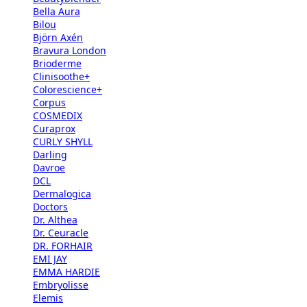
Bella Aura
Bilou
Björn Axén
Bravura London
Brioderme
Clinisoothe+
Colorescience+
Corpus
COSMEDIX
Curaprox
CURLY SHYLL
Darling
Davroe
DCL
Dermalogica
Doctors
Dr. Althea
Dr. Ceuracle
DR. FORHAIR
EMI JAY
EMMA HARDIE
Embryolisse
Elemis