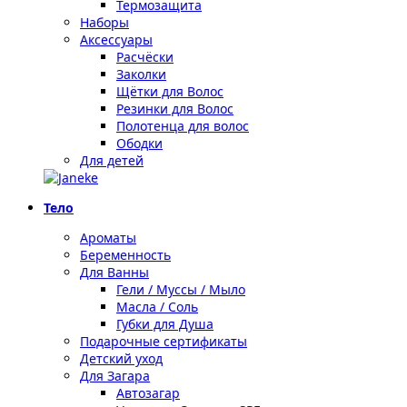
Термозащита
Наборы
Аксессуары
Расчёски
Заколки
Щётки для Волос
Резинки для Волос
Полотенца для волос
Ободки
Для детей
Тело
Ароматы
Беременность
Для Ванны
Гели / Муссы / Мыло
Масла / Соль
Губки для Душа
Подарочные сертификаты
Детский уход
Для Загара
Автозагар