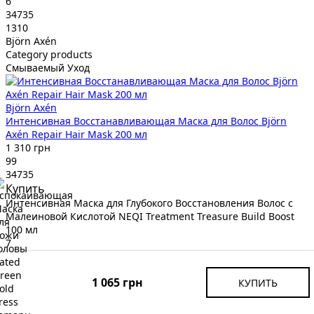
6
34735
1310
Björn Axén
Category products
Смываемый Уход
Björn Axén
Интенсивная Восстанавливающая Маска для Волос Björn
Axén Repair Hair Mask 200 мл
1 310 грн
99
34735
Купить
Интенсивная Маска для Глубокого Восстановления Волос с
Малеиновой Кислотой NEQI Treatment Treasure Build Boost
100 мл
7
34269
575
1 065 грн
КУПИТЬ
NEQI
Category products
Смываемый Уход