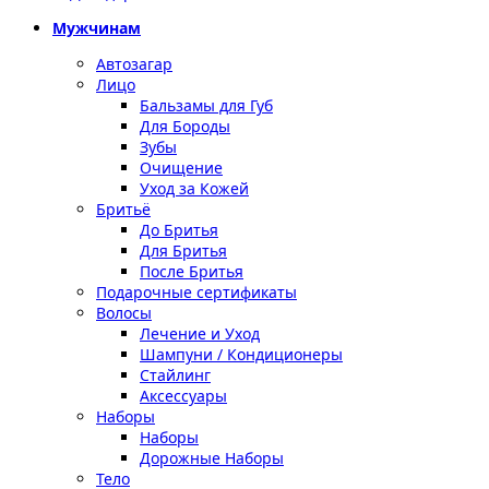
Мужчинам
Автозагар
Лицо
Бальзамы для Губ
Для Бороды
Зубы
Очищение
Уход за Кожей
Бритьё
До Бритья
Для Бритья
После Бритья
Подарочные сертификаты
Волосы
Лечение и Уход
Шампуни / Кондиционеры
Стайлинг
Аксессуары
Наборы
Наборы
Дорожные Наборы
Тело